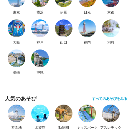
東京
横浜
伊豆
日光
京都
大阪
神戸
山口
福岡
別府
長崎
沖縄
人気のあそび
すべてのあそびをみる
遊園地
水族館
動物園
キッズパーク
アスレチック