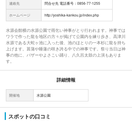
連絡先
問合せ先 電話番号：0856-77-1255
ホームページ
http://yoshika-kankou.jp/index.php
水源会館横の水源公園で雨乞い神事がとり行われます。神事では
ワラで作った龍を地区の方々が掲げて公園内を練り歩き、高津川
水源である大蛇ヶ池に入った後、池のほとりの一本杉に龍を持ち
上げます。菖蒲や睡蓮の咲き誇る中での神事です。祭り当日は神
事の他に、バザーやよさこい踊り、八久呂太鼓の上演もありま
す。
詳細情報
開催地
水源公園
スポットの口コミ