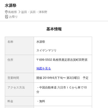
水源祭
島根県
益田・浜田・津和野
お祭り
基本情報
名称
水源祭
スイゲンマツリ
住所
〒699-5502 島根県鹿足郡吉賀町田野原
地図を見る
営業時間
開催 2019年6月下旬〜 第3日曜日 予定
アクセス方法
・中国自動車道 六日市ＩＣから車で10
分
料金
・無料