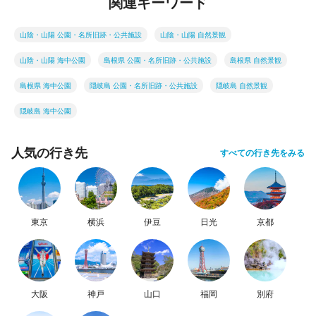
関連キーワード
山陰・山陽 公園・名所旧跡・公共施設
山陰・山陽 自然景観
山陰・山陽 海中公園
島根県 公園・名所旧跡・公共施設
島根県 自然景観
島根県 海中公園
隠岐島 公園・名所旧跡・公共施設
隠岐島 自然景観
隠岐島 海中公園
人気の行き先
すべての行き先をみる
東京
横浜
伊豆
日光
京都
大阪
神戸
山口
福岡
別府