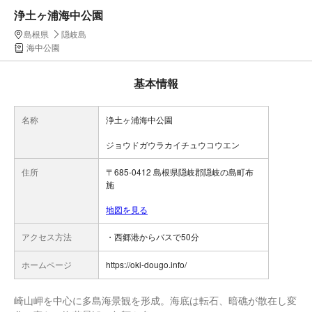
浄土ヶ浦海中公園
島根県
隠岐島
海中公園
基本情報
名称
浄土ヶ浦海中公園
ジョウドガウラカイチュウコウエン
住所
〒685-0412 島根県隠岐郡隠岐の島町布
施
地図を見る
アクセス方法
・西郷港からバスで50分
ホームページ
https://oki-dougo.info/
崎山岬を中心に多島海景観を形成。海底は転石、暗礁が散在し変