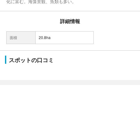
化に富む。海藻景観、魚類も多い。
詳細情報
面積
20.8ha
スポットの口コミ