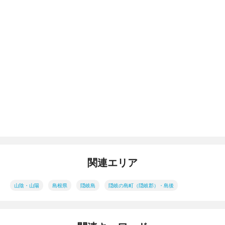
関連エリア
山陰・山陽
島根県
隠岐島
隠岐の島町（隠岐郡）・島後