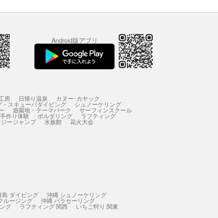
Android版アプリ
工房
日帰り温泉
カヌー･カヤック
グ・スキューバダイビング
シュノーケリング
ー
遊園地・テーマパーク
サーフィンスクール
 手作り体験
ボルダリング
ラフティング
ンジージャンプ
水族館
花火大会
垣島 ダイビング
沖縄 シュノーケリング
 クルージング
沖縄 パラセーリング
ィング
ラフティング 関西
いちご狩り 関東