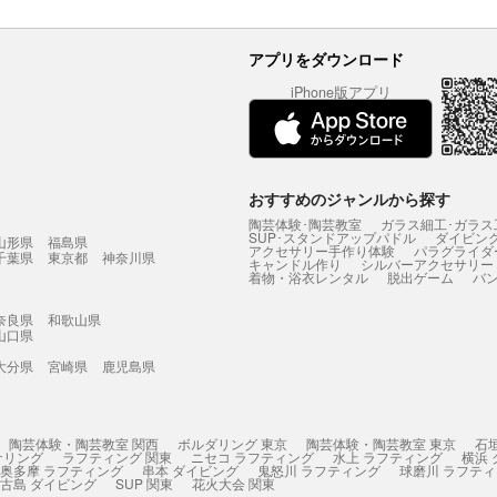
アプリをダウンロード
iPhone版アプリ
おすすめのジャンルから探す
陶芸体験･陶芸教室
ガラス細工･ガラス
SUP･スタンドアップパドル
ダイビン
山形県
福島県
アクセサリー手作り体験
パラグライダ
千葉県
東京都
神奈川県
キャンドル作り
シルバーアクセサリー
着物・浴衣レンタル
脱出ゲーム
バ
奈良県
和歌山県
山口県
大分県
宮崎県
鹿児島県
陶芸体験・陶芸教室 関西
ボルダリング 東京
陶芸体験・陶芸教室 東京
石
ケリング
ラフティング 関東
ニセコ ラフティング
水上 ラフティング
横浜
奥多摩 ラフティング
串本 ダイビング
鬼怒川 ラフティング
球磨川 ラフテ
古島 ダイビング
SUP 関東
花火大会 関東