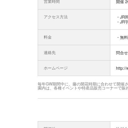
営業時間
開催 2
アクセス方法
・JR
・JR
料金
・無料
連絡先
問合せ先
ホームページ
http:
毎年GW期間中に、藤の開花時期に合わせて開催さ
園内は、各種イベントや特産品販売コーナーで賑