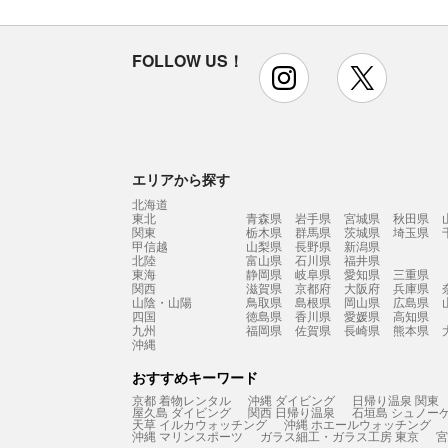
FOLLOW US！
instagram
x
エリアから探す
北海道
東北
青森県
岩手県
宮城県
秋田県
関東
栃木県
群馬県
茨城県
埼玉県
甲信越
山梨県
長野県
新潟県
北陸
富山県
石川県
福井県
東海
静岡県
岐阜県
愛知県
三重県
関西
滋賀県
京都府
大阪府
兵庫県
山陰・山陽
鳥取県
島根県
岡山県
広島県
四国
徳島県
香川県
愛媛県
高知県
九州
福岡県
佐賀県
長崎県
熊本県
沖縄
おすすめキーワード
京都 着物レンタル
沖縄 ダイビング
日帰り温泉 関東
屋久島 ダイビング
関西 日帰り温泉
石垣島 シュノー
天草 イルカウォッチング
沖縄 ホエールウォッチング
沖縄 マリンスポーツ
ガラス細工・ガラス工房 東京
宮