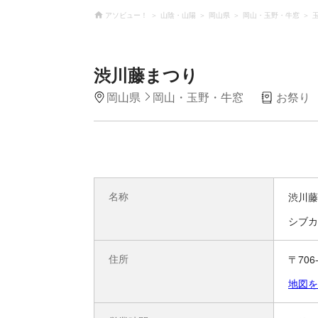
アソビュー！
山陰・山陽
岡山県
岡山・玉野・牛窓
渋川藤まつり
岡山県
岡山・玉野・牛窓
お祭り
名称
渋川藤
シブカ
住所
〒70
地図を