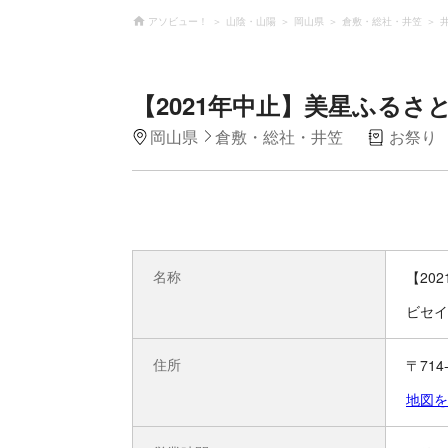
アソビュー！
山陰・山陽
岡山県
倉敷・総社・井笠
【2021年中止】美星ふるさ
岡山県
倉敷・総社・井笠
お祭り
名称
【20
ビセイ
住所
〒714
地図を