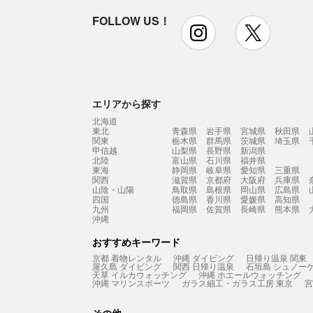
FOLLOW US！
instagram
x
エリアから探す
北海道
東北
青森県
岩手県
宮城県
秋田県
関東
栃木県
群馬県
茨城県
埼玉県
甲信越
山梨県
長野県
新潟県
北陸
富山県
石川県
福井県
東海
静岡県
岐阜県
愛知県
三重県
関西
滋賀県
京都府
大阪府
兵庫県
山陰・山陽
鳥取県
島根県
岡山県
広島県
四国
徳島県
香川県
愛媛県
高知県
九州
福岡県
佐賀県
長崎県
熊本県
沖縄
おすすめキーワード
京都 着物レンタル
沖縄 ダイビング
日帰り温泉 関東
屋久島 ダイビング
関西 日帰り温泉
石垣島 シュノー
天草 イルカウォッチング
沖縄 ホエールウォッチング
沖縄 マリンスポーツ
ガラス細工・ガラス工房 東京
宮