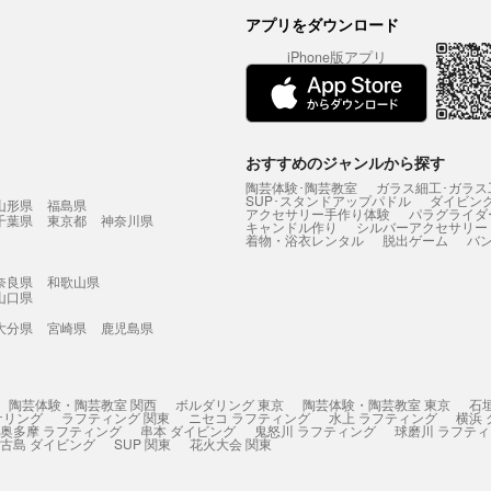
アプリをダウンロード
iPhone版アプリ
おすすめのジャンルから探す
陶芸体験･陶芸教室
ガラス細工･ガラス
SUP･スタンドアップパドル
ダイビン
山形県
福島県
アクセサリー手作り体験
パラグライダ
千葉県
東京都
神奈川県
キャンドル作り
シルバーアクセサリー
着物・浴衣レンタル
脱出ゲーム
バ
奈良県
和歌山県
山口県
大分県
宮崎県
鹿児島県
陶芸体験・陶芸教室 関西
ボルダリング 東京
陶芸体験・陶芸教室 東京
石
ケリング
ラフティング 関東
ニセコ ラフティング
水上 ラフティング
横浜
奥多摩 ラフティング
串本 ダイビング
鬼怒川 ラフティング
球磨川 ラフテ
古島 ダイビング
SUP 関東
花火大会 関東