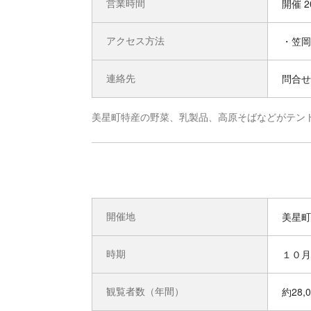
営業時間
開催 2
アクセス方法
・笠岡
連絡先
問合せ先
美星町特産の野菜、乳製品、高原そばなどがテン
開催地
美星町
時期
１０月
観覧者数（年間）
約28,