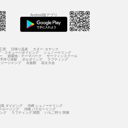
Android版アプリ
工房
日帰り温泉
カヌー･カヤック
グ・スキューバダイビング
シュノーケリング
ー
遊園地・テーマパーク
サーフィンスクール
 手作り体験
ボルダリング
ラフティング
ンジージャンプ
水族館
花火大会
垣島 ダイビング
沖縄 シュノーケリング
 クルージング
沖縄 パラセーリング
ィング
ラフティング 関西
いちご狩り 関東