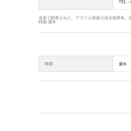
TEL：0
温泉で飼育された、アフリカ原産の淡水熱帯魚。
時期 通年
時期
通年