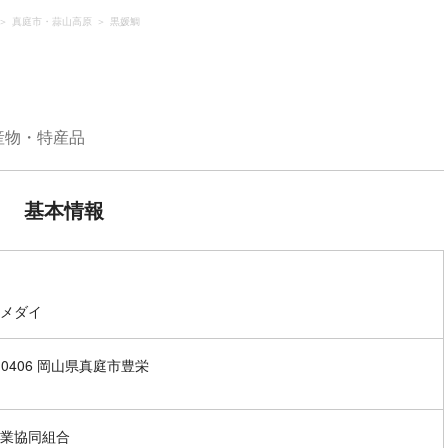
真庭市・蒜山高原
黒媛鯛
産物・特産品
基本情報
メダイ
7-0406 岡山県真庭市豊栄
業協同組合