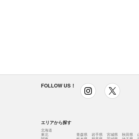
FOLLOW US！
instagram
x
エリアから探す
北海道
東北
青森県
岩手県
宮城県
秋田県
関東
栃木県
群馬県
茨城県
埼玉県