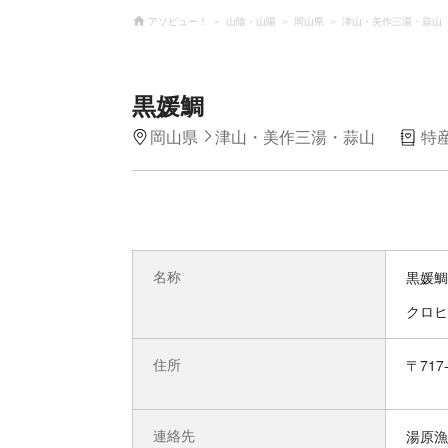
アソビュー！
山陰・山陽
岡山県
津山・美作三湯・蒜山
黒媛鯛
岡山県
津山・美作三湯・蒜山
特
名称
黒媛鯛
クロヒ
住所
〒71
連絡先
湯原漁