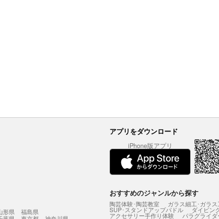
アプリをダウンロード
iPhone版アプリ
おすすめのジャンルから探す
陶芸体験･陶芸教室
ガラス細工･ガラス
SUP･スタンドアップパドル
ダイビン
山形県
福島県
アクセサリー手作り体験
パラグライダ
千葉県
東京都
神奈川県