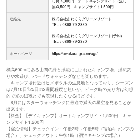
し付)4,000円 オートキャンプサイト（流し
無)3,500円 キャンプサイト1,500円
連絡先
株式会社あわくらグリーンリゾート
TEL：0868-79-2330
株式会社あわくらグリーンリゾート(予約)
TEL：0868-79-2330
ホームページ
https://awakura-gr.com/agr/
標高600mにある山間の緑と渓流に囲まれたキャンプ場。渓流釣
りや水遊び、バードウォッチングなども楽しめます。
キャンプ場付近はヒメボタルの生息地となっており、シーズン
は7月10日?25日の2週間程度と短いが、ピーク時の光り方は幻想
的で光の絨毯とでも表現したくなるほどです。
8月にはスターウォッチングに最適で満天の星空を見ることが
出来ます。
【料金】【デイキャンプ】オートキャンプサイト1,500円 キャ
ンプサイト1,200円
【宿泊情報】チェックイン：午後2時～午後5時（宿泊キャンプの
場合）、チェックアウト：午後1時（宿泊キャンプの場合）