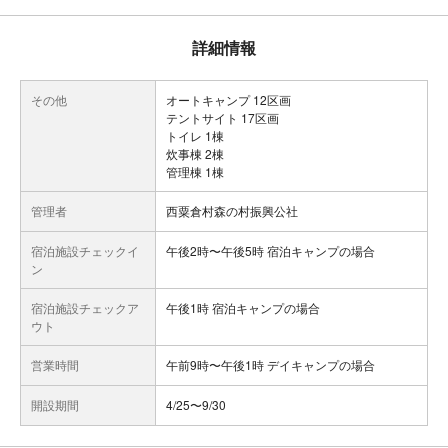
詳細情報
その他
オートキャンプ 12区画
テントサイト 17区画
トイレ 1棟
炊事棟 2棟
管理棟 1棟
管理者
西粟倉村森の村振興公社
宿泊施設チェックイ
午後2時〜午後5時 宿泊キャンプの場合
ン
宿泊施設チェックア
午後1時 宿泊キャンプの場合
ウト
営業時間
午前9時〜午後1時 デイキャンプの場合
開設期間
4/25〜9/30