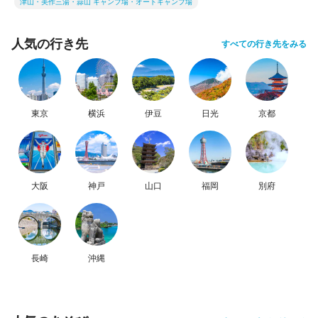
津山・美作三湯・蒜山 キャンプ場・オートキャンプ場
人気の行き先
すべての行き先をみる
東京
横浜
伊豆
日光
京都
大阪
神戸
山口
福岡
別府
長崎
沖縄