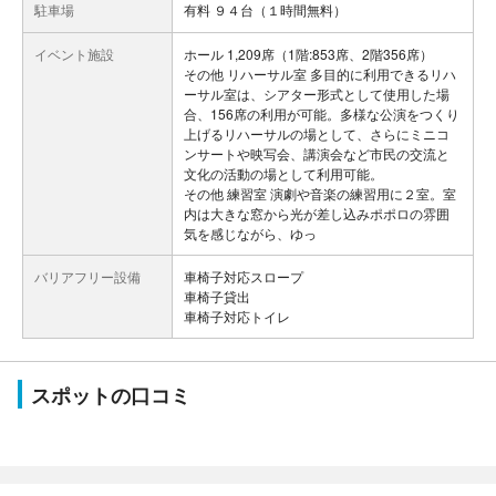
駐車場
有料 ９４台（１時間無料）
イベント施設
ホール 1,209席（1階:853席、2階356席）
その他 リハーサル室 多目的に利用できるリハ
ーサル室は、シアター形式として使用した場
合、156席の利用が可能。多様な公演をつくり
上げるリハーサルの場として、さらにミニコ
ンサートや映写会、講演会など市民の交流と
文化の活動の場として利用可能。
その他 練習室 演劇や音楽の練習用に２室。室
内は大きな窓から光が差し込みポポロの雰囲
気を感じながら、ゆっ
バリアフリー設備
車椅子対応スロープ
車椅子貸出
車椅子対応トイレ
スポットの口コミ