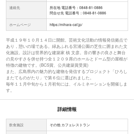
連絡先
所在地 電話番号：0848-81-0886
問合せ先 電話番号：0848-81-0886
ホームページ
https://mihara-caf.jp/
平成１９年１０月１４日に開館。芸術文化活動の情報発信拠点で
あり，憩いの場である。緑あふれる宮浦公園の芝生に囲まれた文
化施設。設計は世界的な建築家 槙 文彦。音の響きの良さと舞台
の見やすさを併せ持つ全１２０９席のホールとドーム型の屋根が
特徴の建物です。(BCS賞、公共建築賞受賞)
また、広島県内の魅力的な建物を発信するプロジェクト「ひろし
またてものがたり」で第６位に選ばれました。
毎年１１月中旬から１月初旬には、イルミネーションを開催しま
す。
詳細情報
飲食施設
その他 カフェレストラン