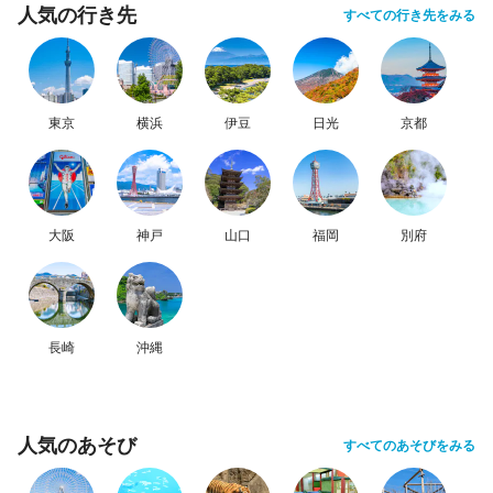
人気の行き先
すべての行き先をみる
東京
横浜
伊豆
日光
京都
大阪
神戸
山口
福岡
別府
長崎
沖縄
人気のあそび
すべてのあそびをみる