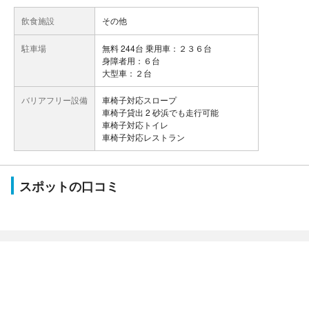
飲食施設
その他
駐車場
無料 244台 乗用車：２３６台
身障者用：６台
大型車：２台
バリアフリー設備
車椅子対応スロープ
車椅子貸出 2 砂浜でも走行可能
車椅子対応トイレ
車椅子対応レストラン
スポットの口コミ