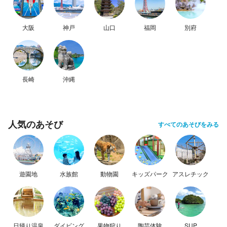
大阪
神戸
山口
福岡
別府
長崎
沖縄
人気のあそび
すべてのあそびをみる
遊園地
水族館
動物園
キッズパーク
アスレチック
日帰り温泉
ダイビング
果物狩り
陶芸体験
SUP