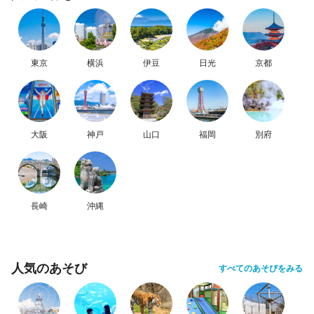
東京
横浜
伊豆
日光
京都
大阪
神戸
山口
福岡
別府
長崎
沖縄
人気のあそび
すべてのあそびをみる