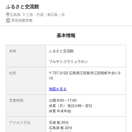
ふるさと交流館
広島県
三原・竹原・東広島・呉
歴史的建造物
基本情報
名称
ふるさと交流館
フルサトコウリュウカン
住所
〒737-2122 広島県江田島市江田島町中央1-3-
10
地図を見る
営業時間
公開 9:00～17:00
休業（月） 祝日の時～翌日
休業 年末年始
アクセス方法
呉港 船 20分
広島港 船 22分