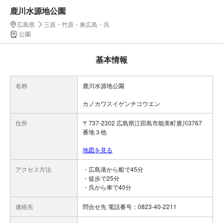
鹿川水源地公園
広島県
三原・竹原・東広島・呉
公園
基本情報
名称
鹿川水源地公園
カノカワスイゲンチコウエン
住所
〒737-2302 広島県江田島市能美町鹿川3767
番地３他
地図を見る
アクセス方法
・広島港から船で45分
・徒歩で25分
・呉から車で40分
連絡先
問合せ先 電話番号：0823-40-2211