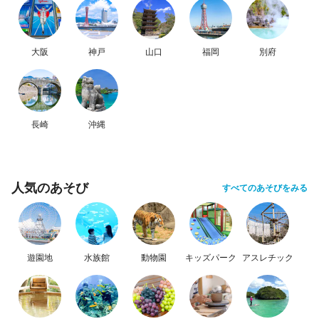
大阪
神戸
山口
福岡
別府
長崎
沖縄
人気のあそび
すべてのあそびをみる
遊園地
水族館
動物園
キッズパーク
アスレチック