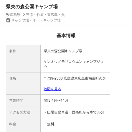
県央の森公園キャンプ場
広島県
三原・竹原・東広島・呉
キャンプ場・オートキャンプ場
基本情報
名称
県央の森公園キャンプ場
ケンオウノモリコウエンキャンプジョ
ウ
住所
〒739-2303 広島県東広島市福富町久芳
地図を見る
営業時間
開設 4月〜11月
アクセス方法
・山陽自動車道 西条ICから車で35分
料金
・無料