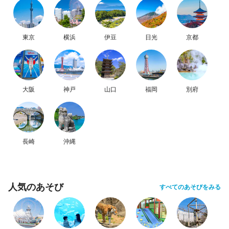
東京
横浜
伊豆
日光
京都
大阪
神戸
山口
福岡
別府
長崎
沖縄
人気のあそび
すべてのあそびをみる