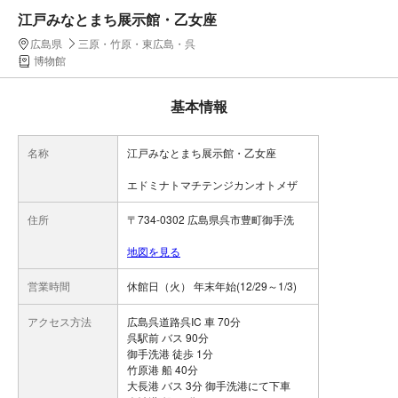
江戸みなとまち展示館・乙女座
広島県
三原・竹原・東広島・呉
博物館
基本情報
名称
江戸みなとまち展示館・乙女座
エドミナトマチテンジカンオトメザ
住所
〒734-0302 広島県呉市豊町御手洗
地図を見る
営業時間
休館日（火） 年末年始(12/29～1/3)
アクセス方法
広島呉道路呉IC 車 70分
呉駅前 バス 90分
御手洗港 徒歩 1分
竹原港 船 40分
大長港 バス 3分 御手洗港にて下車