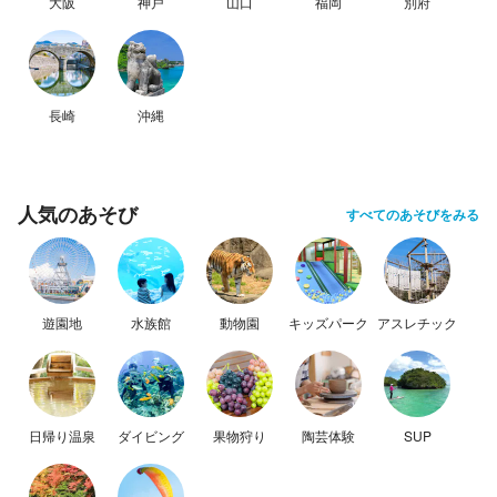
大阪
神戸
山口
福岡
別府
長崎
沖縄
人気のあそび
すべてのあそびをみる
遊園地
水族館
動物園
キッズパーク
アスレチック
日帰り温泉
ダイビング
果物狩り
陶芸体験
SUP