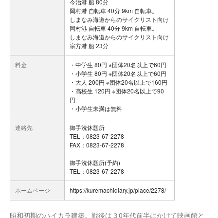
今治港 船 80分
岡村港 自転車 40分 9km 自転車。
しまなみ海道からのサイクリスト向け
岡村港 自転車 40分 9km 自転車。
しまなみ海道からのサイクリスト向け
宗方港 船 23分
料金
・中学生 80円 ※団体20名以上で60円
・小学生 80円 ※団体20名以上で60円
・大人 200円 ※団体20名以上で160円
・高校生 120円 ※団体20名以上で90
円
・小学生未満は無料
連絡先
御手洗休憩所
TEL：0823-67-2278
FAX：0823-67-2278
御手洗休憩所(予約)
TEL：0823-67-2278
ホームページ
https://kuremachidiary.jp/place/2278/
昭和初期のハイカラ建築。戦後は３0年代前半にかけて映画館と