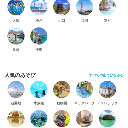
大阪
神戸
山口
福岡
別府
長崎
沖縄
人気のあそび
すべてのあそびをみる
遊園地
水族館
動物園
キッズパーク
アスレチック