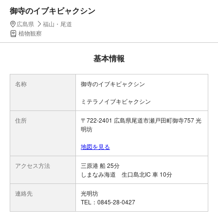
御寺のイブキビャクシン
広島県
福山・尾道
植物観察
基本情報
名称
御寺のイブキビャクシン
ミテラノイブキビャクシン
住所
〒722-2401 広島県尾道市瀬戸田町御寺757 光
明坊
地図を見る
アクセス方法
三原港 船 25分
しまなみ海道 生口島北IC 車 10分
連絡先
光明坊
TEL：0845-28-0427