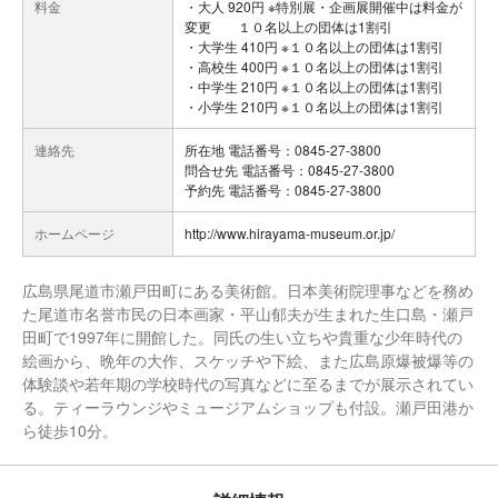
料金
・大人 920円 ※特別展・企画展開催中は料金が
変更 １０名以上の団体は1割引
・大学生 410円 ※１０名以上の団体は1割引
・高校生 400円 ※１０名以上の団体は1割引
・中学生 210円 ※１０名以上の団体は1割引
・小学生 210円 ※１０名以上の団体は1割引
連絡先
所在地 電話番号：0845-27-3800
問合せ先 電話番号：0845-27-3800
予約先 電話番号：0845-27-3800
ホームページ
http://www.hirayama-museum.or.jp/
広島県尾道市瀬戸田町にある美術館。日本美術院理事などを務め
た尾道市名誉市民の日本画家・平山郁夫が生まれた生口島・瀬戸
田町で1997年に開館した。同氏の生い立ちや貴重な少年時代の
絵画から、晩年の大作、スケッチや下絵、また広島原爆被爆等の
体験談や若年期の学校時代の写真などに至るまでが展示されてい
る。ティーラウンジやミュージアムショップも付設。瀬戸田港か
ら徒歩10分。