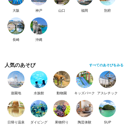
大阪
神戸
山口
福岡
別府
長崎
沖縄
人気のあそび
すべてのあそびをみる
遊園地
水族館
動物園
キッズパーク
アスレチック
日帰り温泉
ダイビング
果物狩り
陶芸体験
SUP