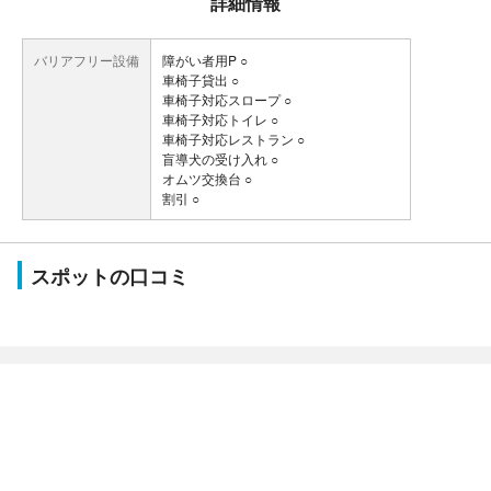
詳細情報
バリアフリー設備
障がい者用P ○
車椅子貸出 ○
車椅子対応スロープ ○
車椅子対応トイレ ○
車椅子対応レストラン ○
盲導犬の受け入れ ○
オムツ交換台 ○
割引 ○
スポットの口コミ