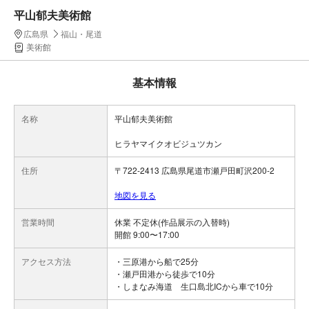
平山郁夫美術館
広島県
福山・尾道
美術館
基本情報
名称
平山郁夫美術館
ヒラヤマイクオビジュツカン
住所
〒722-2413 広島県尾道市瀬戸田町沢200-2
地図を見る
営業時間
休業 不定休(作品展示の入替時)
開館 9:00〜17:00
アクセス方法
・三原港から船で25分
・瀬戸田港から徒歩で10分
・しまなみ海道 生口島北ICから車で10分