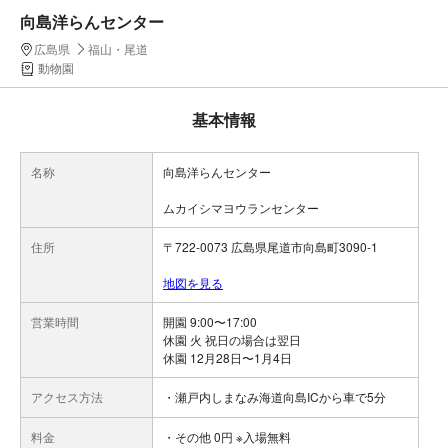
向島洋らんセンター
広島県
福山・尾道
動物園
基本情報
名称
向島洋らんセンター
ムカイシマヨウランセンター
住所
〒722-0073 広島県尾道市向島町3090-1
地図を見る
営業時間
開園 9:00〜17:00
休園 火 祝日の場合は翌日
休園 12月28日〜1月4日
アクセス方法
・瀬戸内しまなみ海道向島ICから車で5分
料金
・その他 0円 ※入場無料