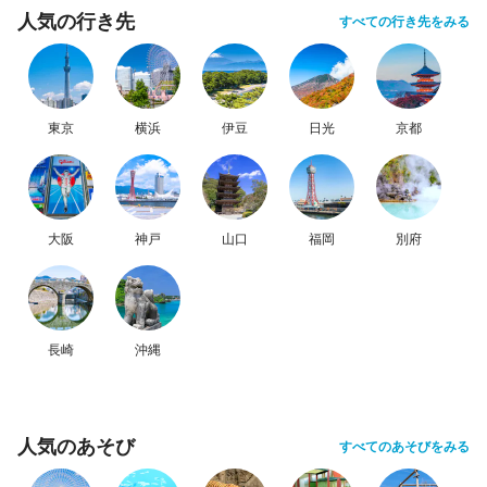
人気の行き先
すべての行き先をみる
東京
横浜
伊豆
日光
京都
大阪
神戸
山口
福岡
別府
長崎
沖縄
人気のあそび
すべてのあそびをみる