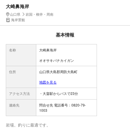
大崎鼻海岸
山口県
岩国・柳井・周南
海岸景観
基本情報
名称
大崎鼻海岸
オオサキバナカイガン
住所
山口県大島郡周防大島町
地図を見る
アクセス方法
・大畠駅からバスで23分
連絡先
問合せ先 電話番号：0820-79-
1003
岩場。釣りに最適です。