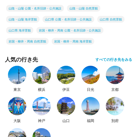
山陰・山陽 公園・名所旧跡・公共施設
山陰・山陽 自然景観
山陰・山陽 海岸景観
山口県 公園・名所旧跡・公共施設
山口県 自然景観
山口県 海岸景観
岩国・柳井・周南 公園・名所旧跡・公共施設
岩国・柳井・周南 自然景観
岩国・柳井・周南 海岸景観
人気の行き先
すべての行き先をみる
東京
横浜
伊豆
日光
京都
大阪
神戸
山口
福岡
別府