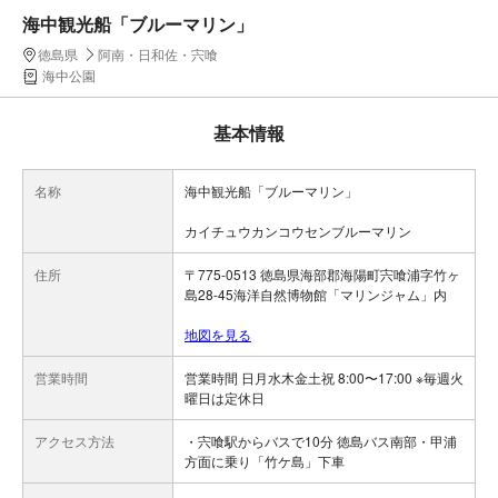
海中観光船「ブルーマリン」
徳島県
阿南・日和佐・宍喰
海中公園
基本情報
名称
海中観光船「ブルーマリン」
カイチュウカンコウセンブルーマリン
住所
〒775-0513 徳島県海部郡海陽町宍喰浦字竹ヶ
島28-45海洋自然博物館「マリンジャム」内
地図を見る
営業時間
営業時間 日月水木金土祝 8:00〜17:00 ※毎週火
曜日は定休日
アクセス方法
・宍喰駅からバスで10分 徳島バス南部・甲浦
方面に乗り「竹ケ島」下車