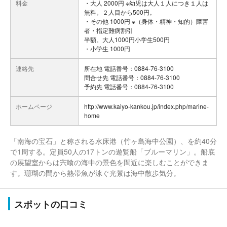
料金
・大人 2000円 ※幼児は大人１人につき１人は
無料。２人目から500円。
・その他 1000円 ※（身体・精神・知的）障害
者・指定難病割引
半額。大人1000円小学生500円
・小学生 1000円
連絡先
所在地 電話番号：0884-76-3100
問合せ先 電話番号：0884-76-3100
予約先 電話番号：0884-76-3100
ホームページ
http://www.kaiyo-kankou.jp/index.php/marine-
home
「南海の宝石」と称される水床港（竹ヶ島海中公園）、を約40分
で1周する。定員50人の17トンの遊覧船「ブルーマリン」。船底
の展望室からは宍喰の海中の景色を間近に楽しむことができま
す。珊瑚の間から熱帯魚が泳ぐ光景は海中散歩気分。
スポットの口コミ