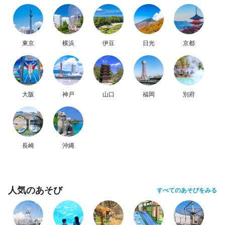
東京
横浜
伊豆
日光
京都
大阪
神戸
山口
福岡
別府
長崎
沖縄
人気のあそび
すべてのあそびをみる