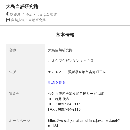
大島自然研究路
愛媛県
今治・しまなみ海道
自然歩道・自然研究路
基本情報
名称
大島自然研究路
オオシマシゼンケンキュウロ
住所
〒794-2117 愛媛県今治市吉海町正味
地図を見る
連絡先
今治市役所吉海支所住民サービス課
TEL補足:代表
TEL：0897-84-2111
FAX：0897-84-2115
ホームページ
https://www.city.imabari.ehime.jp/kanko/spot/?
a=184