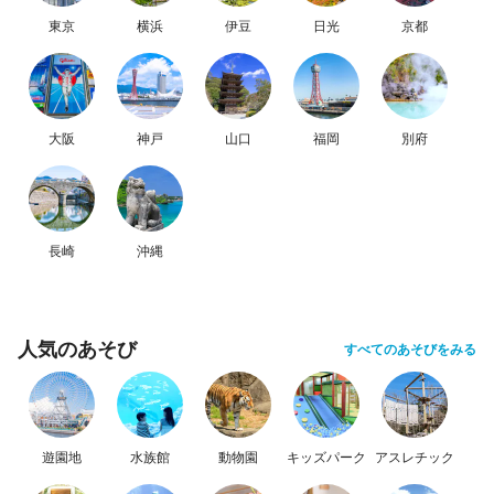
東京
横浜
伊豆
日光
京都
大阪
神戸
山口
福岡
別府
長崎
沖縄
人気のあそび
すべてのあそびをみる
遊園地
水族館
動物園
キッズパーク
アスレチック