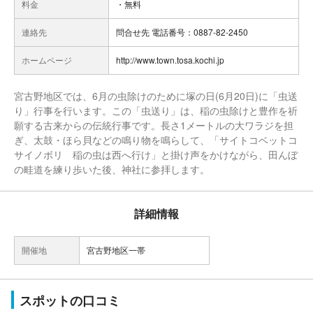
料金
・無料
連絡先
問合せ先 電話番号：0887-82-2450
ホームページ
http://www.town.tosa.kochi.jp
宮古野地区では、6月の虫除けのために塚の日(6月20日)に「虫送
り」行事を行います。この「虫送り」は、稲の虫除けと豊作を祈
願する古来からの伝統行事です。長さ1メートルの大ワラジを担
ぎ、太鼓・ほら貝などの鳴り物を鳴らして、「サイトコベットコ
サイノボリ 稲の虫は西へ行け」と掛け声をかけながら、田んぼ
の畦道を練り歩いた後、神社に参拝します。
詳細情報
開催地
宮古野地区一帯
スポットの口コミ