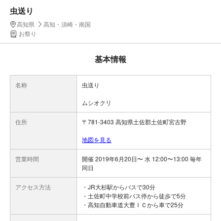
虫送り
高知県
高知・須崎・南国
お祭り
基本情報
名称
虫送り
ムシオクリ
住所
〒781-3403 高知県土佐郡土佐町宮古野
地図を見る
営業時間
開催 2019年6月20日〜 水 12:00〜13:00 毎年
同日
アクセス方法
・JR大杉駅からバスで30分
・土佐町中学校前バス停から徒歩で5分
・高知自動車道大豊ＩＣから車で25分