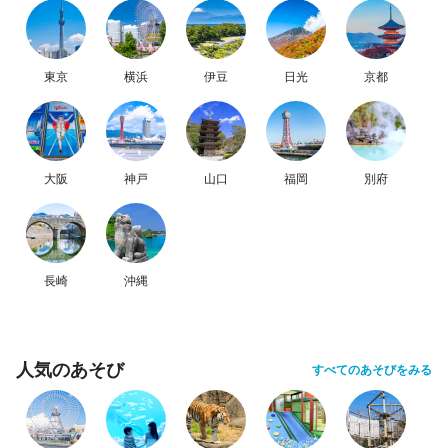
東京
横浜
伊豆
日光
京都
大阪
神戸
山口
福岡
別府
長崎
沖縄
人気のあそび
すべてのあそびをみる