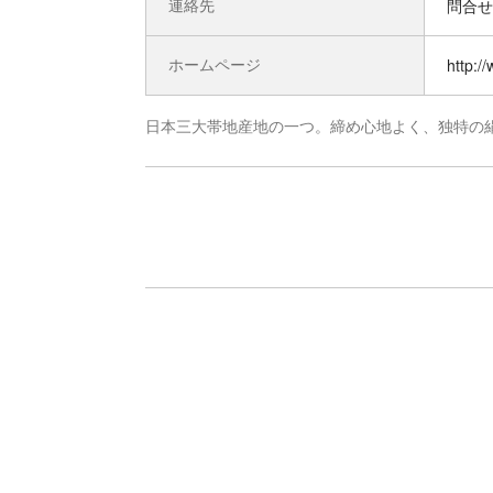
連絡先
問合せ先
ホームページ
http:/
日本三大帯地産地の一つ。締め心地よく、独特の