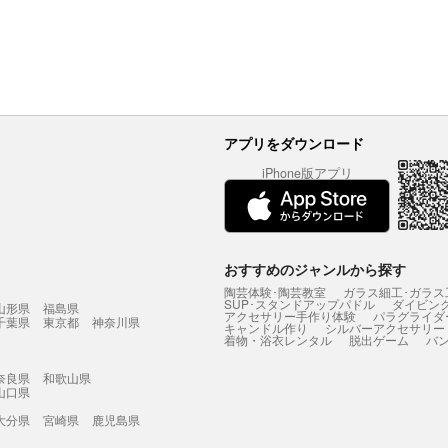
アプリをダウンロード
iPhone版アプリ
おすすめのジャンルから探す
陶芸体験･陶芸教室
ガラス細工･ガラス
SUP･スタンドアップパドル
ダイビン
山形県
福島県
アクセサリー手作り体験
パラグライダ
千葉県
東京都
神奈川県
キャンドル作り
シルバーアクセサリー
着物・浴衣レンタル
脱出ゲーム
バ
奈良県
和歌山県
山口県
大分県
宮崎県
鹿児島県