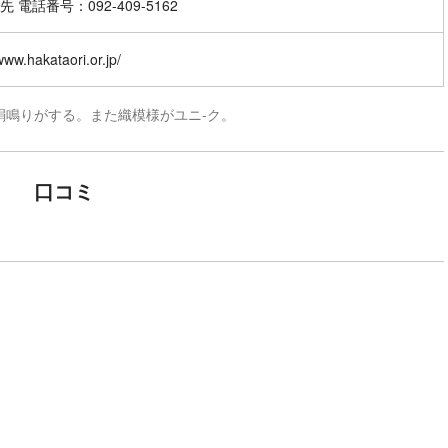
 電話番号：092-409-5162
/www.hakataori.or.jp/
絹鳴りがする。また織模様がユニ-ク。
口コミ