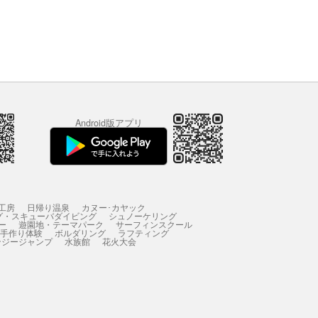
Android版アプリ
工房
日帰り温泉
カヌー･カヤック
グ・スキューバダイビング
シュノーケリング
ー
遊園地・テーマパーク
サーフィンスクール
 手作り体験
ボルダリング
ラフティング
ンジージャンプ
水族館
花火大会