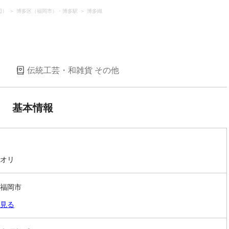
辺）
博多区（福岡市）・博多駅
博多織
）
伝統工芸・和雑貨 その他
基本情報
オリ
福岡市
見る