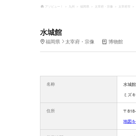
アソビュー！
九州
福岡県
太宰府・宗像
太宰府市
水城館
福岡県
太宰府・宗像
博物館
名称
水城館
ミズキ
住所
〒818
地図を