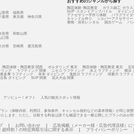
おすすめのジャンルから探す
陶芸体験･陶芸教室
ガラス細工･ガラス
SUP･スタンドアップパドル
ダイビン
山形県
福島県
アクセサリー手作り体験
パラグライダ
千葉県
東京都
神奈川県
キャンドル作り
シルバーアクセサリー
着物・浴衣レンタル
脱出ゲーム
バ
奈良県
和歌山県
山口県
大分県
宮崎県
鹿児島県
陶芸体験・陶芸教室 関西
ボルダリング 東京
陶芸体験・陶芸教室 東京
石
ケリング
ラフティング 関東
ニセコ ラフティング
水上 ラフティング
横浜
奥多摩 ラフティング
串本 ダイビング
鬼怒川 ラフティング
球磨川 ラフテ
古島 ダイビング
SUP 関東
花火大会 関東
アソビュー！ギフト
人気の観光スポット情報
プラン（体験内容、利用日、参加条件、キャンセル規約などの基本情報）が同じ状
いたします。ただし、比較する料金は誰でも確認できる一般公開したプランのみが対
プ
お問い合わせ
広告掲載（メーカー様・広告代理店様）に
！超特割！の特定商取引法に関する表示
プライバシーポリシー