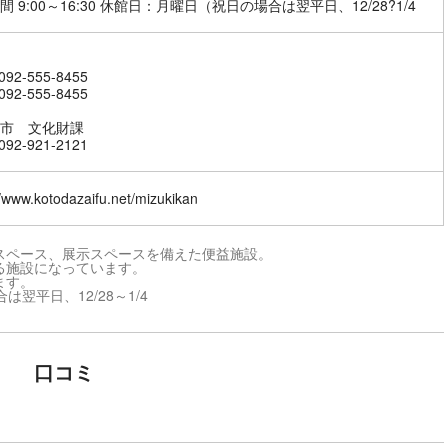
間 9:00～16:30 休館日：月曜日（祝日の場合は翌平日、12/28?1/4
92-555-8455
92-555-8455
市 文化財課
92-921-2121
//www.kotodazaifu.net/mizukikan
スペース、展示スペースを備えた便益施設。
る施設になっています。
ます。
は翌平日、12/28～1/4
口コミ