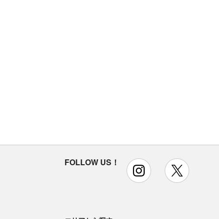
FOLLOW US！
instagram
x