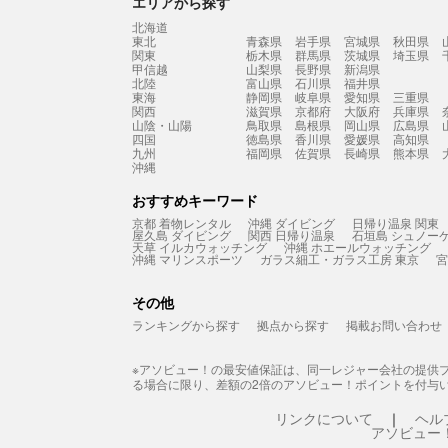
エリアから探す
北海道
東北
青森県
岩手県
宮城県
秋田県
関東
栃木県
群馬県
茨城県
埼玉県
甲信越
山梨県
長野県
新潟県
北陸
富山県
石川県
福井県
東海
静岡県
岐阜県
愛知県
三重県
関西
滋賀県
京都府
大阪府
兵庫県
山陰・山陽
鳥取県
島根県
岡山県
広島県
四国
徳島県
香川県
愛媛県
高知県
九州
福岡県
佐賀県
長崎県
熊本県
沖縄
おすすめキーワード
京都 着物レンタル
沖縄 ダイビング
日帰り温泉 関東
屋久島 ダイビング
関西 日帰り温泉
石垣島 シュノー
天草 イルカウォッチング
沖縄 ホエールウォッチング
沖縄 マリンスポーツ
ガラス細工・ガラス工房 東京
宮
その他
ランキングから探す
拠点から探す
掲載お問い合わせ
※アソビュー！の最安値保証は、同一レジャー会社の提供
る場合に限り、差額の2倍のアソビュー！ポイントを付与
リンクについて
ヘル
アソビュー