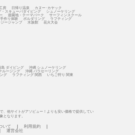
工房
日帰り温泉
カヌー･カヤック
グ・スキューバダイビング
シュノーケリング
ー
遊園地・テーマパーク
サーフィンスクール
 手作り体験
ボルダリング
ラフティング
ンジージャンプ
水族館
花火大会
垣島 ダイビング
沖縄 シュノーケリング
 クルージング
沖縄 パラセーリング
ィング
ラフティング 関西
いちご狩り 関東
態で、他サイトがアソビュー！よりも安い価格で提供してい
象となります。
ついて
利用規約
運営会社