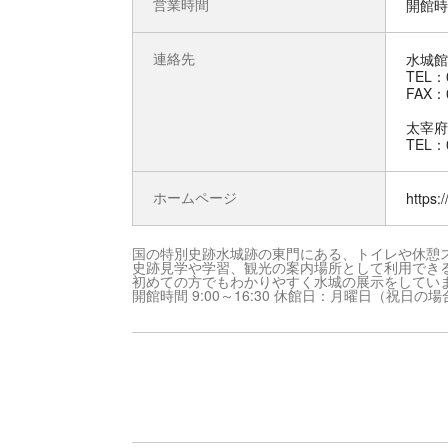
営業時間
開館時
連絡先
水城館
TEL：0
FAX：0
太宰府
TEL：0
ホームページ
https:
国の特別史跡水城跡の東門にある、トイレや休憩
史跡見学や学習、観光の案内場所として利用でき
初めての方でもわかりやすく水城の展示をしてい
開館時間 9:00～16:30 休館日：月曜日（祝日の場合