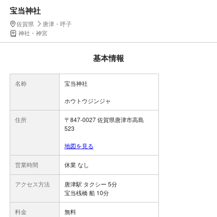
宝当神社
佐賀県
唐津・呼子
神社・神宮
基本情報
名称
宝当神社
ホウトウジンジャ
住所
〒847-0027 佐賀県唐津市高島
523
地図を見る
営業時間
休業 なし
アクセス方法
唐津駅 タクシー 5分
宝当桟橋 船 10分
料金
無料