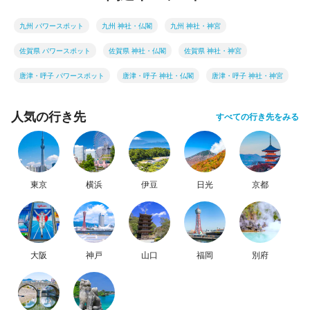
九州 パワースポット
九州 神社・仏閣
九州 神社・神宮
佐賀県 パワースポット
佐賀県 神社・仏閣
佐賀県 神社・神宮
唐津・呼子 パワースポット
唐津・呼子 神社・仏閣
唐津・呼子 神社・神宮
人気の行き先
すべての行き先をみる
東京
横浜
伊豆
日光
京都
大阪
神戸
山口
福岡
別府