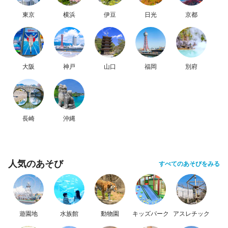
東京
横浜
伊豆
日光
京都
大阪
神戸
山口
福岡
別府
長崎
沖縄
人気のあそび
すべてのあそびをみる
遊園地
水族館
動物園
キッズパーク
アスレチック