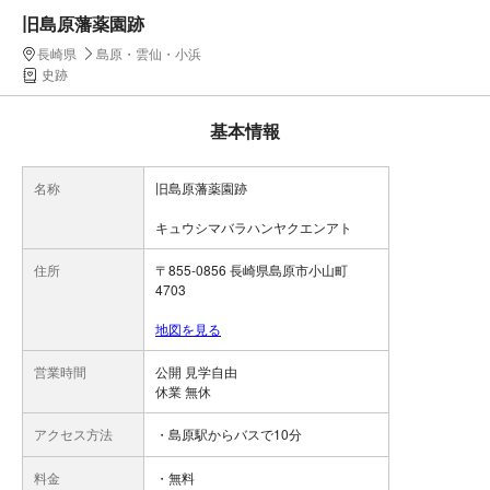
旧島原藩薬園跡
長崎県
島原・雲仙・小浜
史跡
基本情報
名称
旧島原藩薬園跡
キュウシマバラハンヤクエンアト
住所
〒855-0856 長崎県島原市小山町
4703
地図を見る
営業時間
公開 見学自由
休業 無休
アクセス方法
・島原駅からバスで10分
料金
・無料