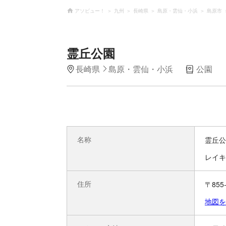
アソビュー！
九州
長崎県
島原・雲仙・小浜
島原市
霊丘公園
長崎県
島原・雲仙・小浜
公園
名称
霊丘公
レイキ
住所
〒85
地図を