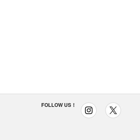
FOLLOW US！
instagram
x