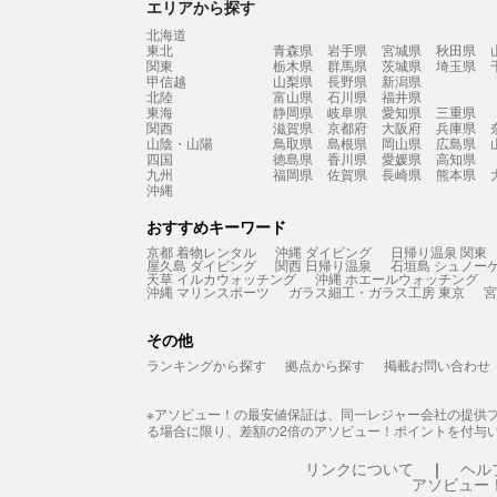
エリアから探す
北海道
東北
青森県
岩手県
宮城県
秋田県
関東
栃木県
群馬県
茨城県
埼玉県
甲信越
山梨県
長野県
新潟県
北陸
富山県
石川県
福井県
東海
静岡県
岐阜県
愛知県
三重県
関西
滋賀県
京都府
大阪府
兵庫県
山陰・山陽
鳥取県
島根県
岡山県
広島県
四国
徳島県
香川県
愛媛県
高知県
九州
福岡県
佐賀県
長崎県
熊本県
沖縄
おすすめキーワード
京都 着物レンタル
沖縄 ダイビング
日帰り温泉 関東
屋久島 ダイビング
関西 日帰り温泉
石垣島 シュノー
天草 イルカウォッチング
沖縄 ホエールウォッチング
沖縄 マリンスポーツ
ガラス細工・ガラス工房 東京
宮
その他
ランキングから探す
拠点から探す
掲載お問い合わせ
※アソビュー！の最安値保証は、同一レジャー会社の提供
る場合に限り、差額の2倍のアソビュー！ポイントを付与
リンクについて
ヘル
アソビュー