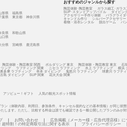
おすすめのジャンルから探す
陶芸体験･陶芸教室
ガラス細工･ガラス
SUP･スタンドアップパドル
ダイビン
山形県
福島県
アクセサリー手作り体験
パラグライダ
千葉県
東京都
神奈川県
キャンドル作り
シルバーアクセサリー
着物・浴衣レンタル
脱出ゲーム
バ
奈良県
和歌山県
山口県
大分県
宮崎県
鹿児島県
陶芸体験・陶芸教室 関西
ボルダリング 東京
陶芸体験・陶芸教室 東京
石
ケリング
ラフティング 関東
ニセコ ラフティング
水上 ラフティング
横浜
奥多摩 ラフティング
串本 ダイビング
鬼怒川 ラフティング
球磨川 ラフテ
古島 ダイビング
SUP 関東
花火大会 関東
アソビュー！ギフト
人気の観光スポット情報
プラン（体験内容、利用日、参加条件、キャンセル規約などの基本情報）が同じ状
いたします。ただし、比較する料金は誰でも確認できる一般公開したプランのみが対
プ
お問い合わせ
広告掲載（メーカー様・広告代理店様）に
！超特割！の特定商取引法に関する表示
プライバシーポリシー