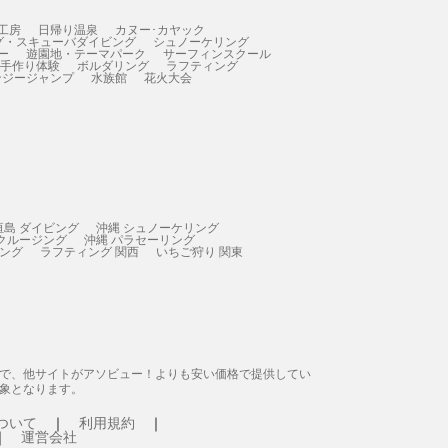
工房
日帰り温泉
カヌー･カヤック
グ・スキューバダイビング
シュノーケリング
ー
遊園地・テーマパーク
サーフィンスクール
 手作り体験
ボルダリング
ラフティング
ンジージャンプ
水族館
花火大会
垣島 ダイビング
沖縄 シュノーケリング
 クルージング
沖縄 パラセーリング
ィング
ラフティング 関西
いちご狩り 関東
態で、他サイトがアソビュー！よりも安い価格で提供してい
象となります。
ついて
利用規約
運営会社