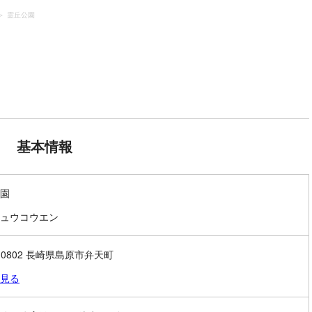
霊丘公園
基本情報
園
ュウコウエン
5-0802 長崎県島原市弁天町
見る