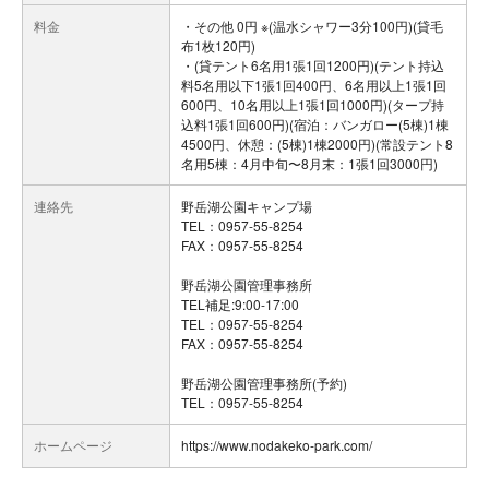
料金
・その他 0円 ※(温水シャワー3分100円)(貸毛
布1枚120円)
・(貸テント6名用1張1回1200円)(テント持込
料5名用以下1張1回400円、6名用以上1張1回
600円、10名用以上1張1回1000円)(タープ持
込料1張1回600円)(宿泊：バンガロー(5棟)1棟
4500円、休憩：(5棟)1棟2000円)(常設テント8
名用5棟：4月中旬〜8月末：1張1回3000円)
連絡先
野岳湖公園キャンプ場
TEL：0957-55-8254
FAX：0957-55-8254
野岳湖公園管理事務所
TEL補足:9:00-17:00
TEL：0957-55-8254
FAX：0957-55-8254
野岳湖公園管理事務所(予約)
TEL：0957-55-8254
ホームページ
https://www.nodakeko-park.com/