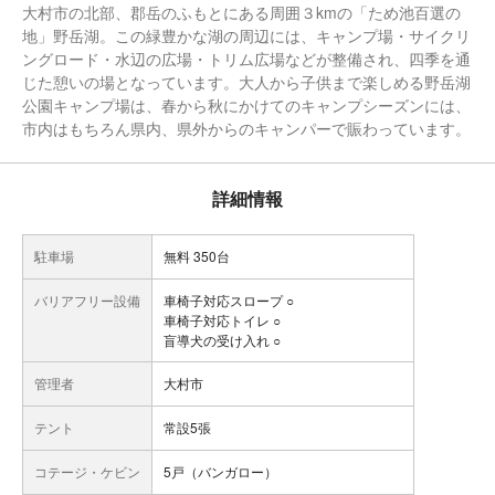
大村市の北部、郡岳のふもとにある周囲３kmの「ため池百選の
地」野岳湖。この緑豊かな湖の周辺には、キャンプ場・サイクリ
ングロード・水辺の広場・トリム広場などが整備され、四季を通
じた憩いの場となっています。大人から子供まで楽しめる野岳湖
公園キャンプ場は、春から秋にかけてのキャンプシーズンには、
市内はもちろん県内、県外からのキャンパーで賑わっています。
詳細情報
駐車場
無料 350台
バリアフリー設備
車椅子対応スロープ ○
車椅子対応トイレ ○
盲導犬の受け入れ ○
管理者
大村市
テント
常設5張
コテージ・ケビン
5戸（バンガロー）