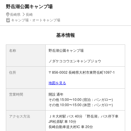
野岳湖公園キャンプ場
長崎県
長崎
キャンプ場・オートキャンプ場
基本情報
名称
野岳湖公園キャンプ場
ノダケココウエンキャンプジョウ
住所
〒856-0002 長崎県大村市東野岳町1097-1
地図を見る
営業時間
開設 通年
その他 15:00〜10:00 (宿泊：バンガロー)
その他 10:00〜15:00 (休憩：バンガロー)
アクセス方法
ＪＲ大村駅 バス 40分 「野岳湖」バス停下車
JR松原駅 車 10分
長崎自動車道大村IC 車 20分