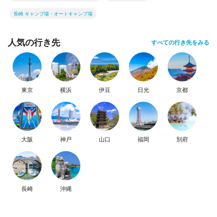
長崎 キャンプ場・オートキャンプ場
人気の行き先
すべての行き先をみる
東京
横浜
伊豆
日光
京都
大阪
神戸
山口
福岡
別府
長崎
沖縄