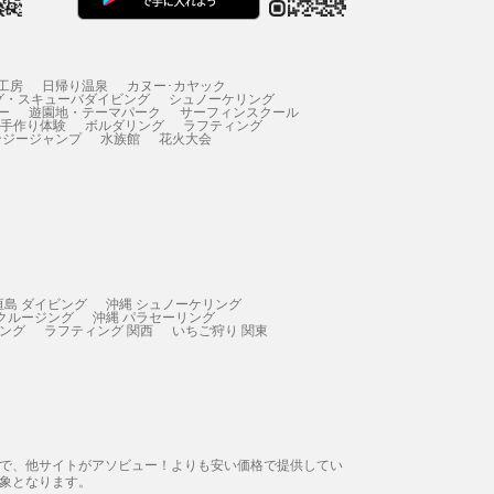
工房
日帰り温泉
カヌー･カヤック
グ・スキューバダイビング
シュノーケリング
ー
遊園地・テーマパーク
サーフィンスクール
 手作り体験
ボルダリング
ラフティング
ンジージャンプ
水族館
花火大会
垣島 ダイビング
沖縄 シュノーケリング
 クルージング
沖縄 パラセーリング
ィング
ラフティング 関西
いちご狩り 関東
態で、他サイトがアソビュー！よりも安い価格で提供してい
象となります。