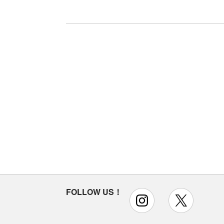
FOLLOW US！
instagram
x