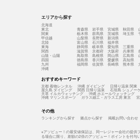
エリアから探す
北海道
東北
青森県
岩手県
宮城県
秋田県
関東
栃木県
群馬県
茨城県
埼玉県
甲信越
山梨県
長野県
新潟県
北陸
富山県
石川県
福井県
東海
静岡県
岐阜県
愛知県
三重県
関西
滋賀県
京都府
大阪府
兵庫県
山陰・山陽
鳥取県
島根県
岡山県
広島県
四国
徳島県
香川県
愛媛県
高知県
九州
福岡県
佐賀県
長崎県
熊本県
沖縄
おすすめキーワード
京都 着物レンタル
沖縄 ダイビング
日帰り温泉 関東
屋久島 ダイビング
関西 日帰り温泉
石垣島 シュノー
天草 イルカウォッチング
沖縄 ホエールウォッチング
沖縄 マリンスポーツ
ガラス細工・ガラス工房 東京
宮
その他
ランキングから探す
拠点から探す
掲載お問い合わせ
※アソビュー！の最安値保証は、同一レジャー会社の提供
る場合に限り、差額の2倍のアソビュー！ポイントを付与