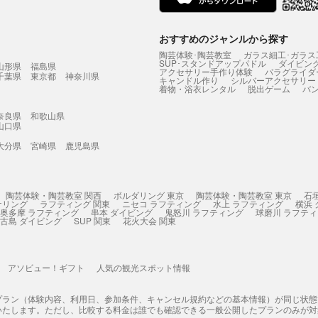
おすすめのジャンルから探す
陶芸体験･陶芸教室
ガラス細工･ガラス
SUP･スタンドアップパドル
ダイビン
山形県
福島県
アクセサリー手作り体験
パラグライダ
千葉県
東京都
神奈川県
キャンドル作り
シルバーアクセサリー
着物・浴衣レンタル
脱出ゲーム
バ
奈良県
和歌山県
山口県
大分県
宮崎県
鹿児島県
陶芸体験・陶芸教室 関西
ボルダリング 東京
陶芸体験・陶芸教室 東京
石
ケリング
ラフティング 関東
ニセコ ラフティング
水上 ラフティング
横浜
奥多摩 ラフティング
串本 ダイビング
鬼怒川 ラフティング
球磨川 ラフテ
古島 ダイビング
SUP 関東
花火大会 関東
アソビュー！ギフト
人気の観光スポット情報
プラン（体験内容、利用日、参加条件、キャンセル規約などの基本情報）が同じ状
いたします。ただし、比較する料金は誰でも確認できる一般公開したプランのみが対