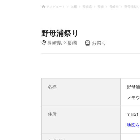
アソビュー！
九州
長崎県
長崎
長崎市
野母浦祭り
野母浦祭り
長崎県
長崎
お祭り
名称
野母浦
ノモウ
住所
〒85
地図を