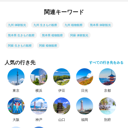
関連キーワード
九州 体験観光
九州 生きもの観察
九州 植物観察
熊本県 体験観光
熊本県 生きもの観察
熊本県 植物観察
阿蘇 体験観光
阿蘇 生きもの観察
阿蘇 植物観察
人気の行き先
すべての行き先をみる
東京
横浜
伊豆
日光
京都
大阪
神戸
山口
福岡
別府