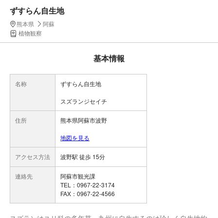
ずすらん自生地
熊本県
阿蘇
植物観察
基本情報
名称
ずすらん自生地
スズランジセイチ
住所
熊本県阿蘇市波野
地図を見る
アクセス方法
波野駅 徒歩 15分
連絡先
阿蘇市観光課
TEL：0967-22-3174
FAX：0967-22-4566