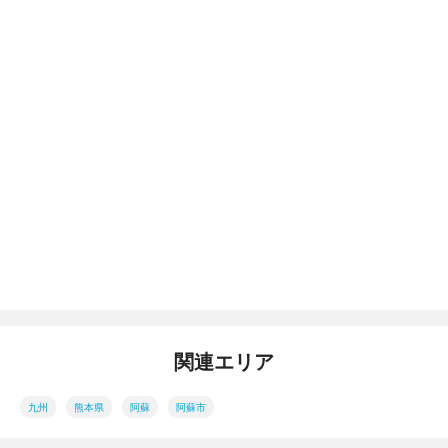
関連エリア
九州
熊本県
阿蘇
阿蘇市