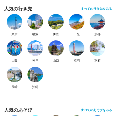
人気の行き先
すべての行き先をみる
東京
横浜
伊豆
日光
京都
大阪
神戸
山口
福岡
別府
長崎
沖縄
人気のあそび
すべてのあそびをみる