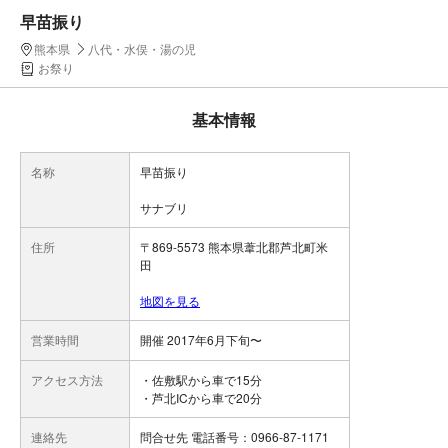
早苗振り
熊本県
八代・水俣・湯の児
お祭り
基本情報
名称
早苗振り
サナブリ
住所
〒869-5573 熊本県葦北郡芦北町米
田
地図を見る
営業時間
開催 2017年6月下旬〜
アクセス方法
・佐敷駅から車で15分
・芦北ICから車で20分
連絡先
問合せ先 電話番号：0966-87-1171