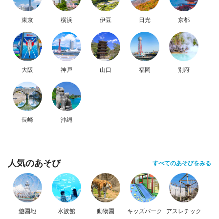
東京
横浜
伊豆
日光
京都
大阪
神戸
山口
福岡
別府
長崎
沖縄
人気のあそび
すべてのあそびをみる
遊園地
水族館
動物園
キッズパーク
アスレチック