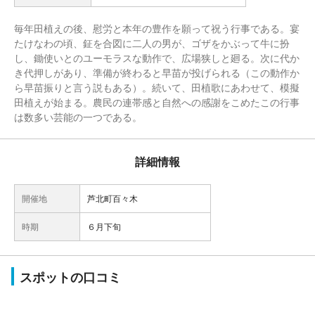
毎年田植えの後、慰労と本年の豊作を願って祝う行事である。宴
たけなわの頃、鉦を合図に二人の男が、ゴザをかぶって牛に扮
し、鋤使いとのユーモラスな動作で、広場狭しと廻る。次に代か
き代押しがあり、準備が終わると早苗が投げられる（この動作か
ら早苗振りと言う説もある）。続いて、田植歌にあわせて、模擬
田植えが始まる。農民の連帯感と自然への感謝をこめたこの行事
は数多い芸能の一つである。
詳細情報
開催地
芦北町百々木
時期
６月下旬
スポットの口コミ