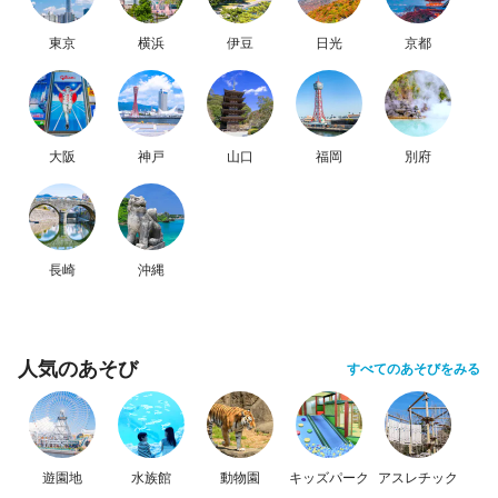
東京
横浜
伊豆
日光
京都
大阪
神戸
山口
福岡
別府
長崎
沖縄
人気のあそび
すべてのあそびをみる
遊園地
水族館
動物園
キッズパーク
アスレチック