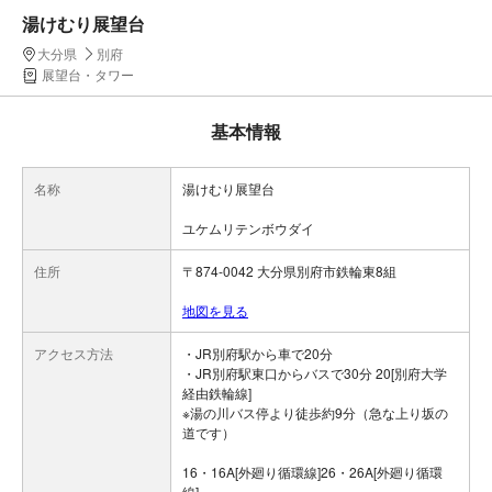
湯けむり展望台
大分県
別府
展望台・タワー
基本情報
名称
湯けむり展望台
ユケムリテンボウダイ
住所
〒874-0042 大分県別府市鉄輪東8組
地図を見る
アクセス方法
・JR別府駅から車で20分
・JR別府駅東口からバスで30分 20[別府大学
経由鉄輪線]
※湯の川バス停より徒歩約9分（急な上り坂の
道です）
16・16A[外廻り循環線]26・26A[外廻り循環
線]