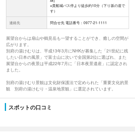
※貴船城バス停より徒歩約10分（下り坂の道で
す）
連絡先
問合せ先 電話番号：0977-21-1111
展望台からは扇山や鶴見岳も一望することができ、癒しの空間が
広がります。
別府の湯けむりは、平成13年3月にNHKが募集した「21世紀に残
したい日本の風景」で富士山に次いで全国第2位に選ばれ、また
展望台からの夜景は平成22年7月に「日本夜景遺産」に認定され
ました。
別府の湯けむり景観は文化財保護法で定められた「重要文化的景
観 別府の湯けむり・温泉地景観」に選定されています。
スポットの口コミ