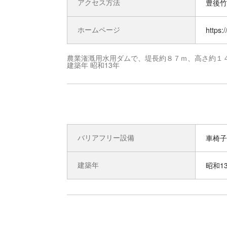
アクセス方法
豊後竹
ホームページ
https:
農業潅漑用水用ダムで、堤長約８７ｍ、高さ約１
建築年 昭和13年
バリアフリー設備
車椅子
建築年
昭和1