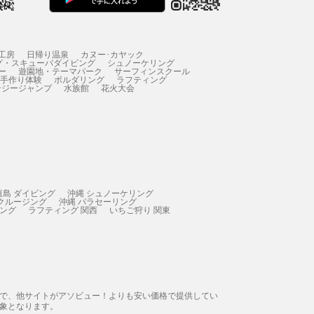
工房
日帰り温泉
カヌー･カヤック
グ・スキューバダイビング
シュノーケリング
ー
遊園地・テーマパーク
サーフィンスクール
 手作り体験
ボルダリング
ラフティング
ンジージャンプ
水族館
花火大会
垣島 ダイビング
沖縄 シュノーケリング
 クルージング
沖縄 パラセーリング
ィング
ラフティング 関西
いちご狩り 関東
態で、他サイトがアソビュー！よりも安い価格で提供してい
象となります。