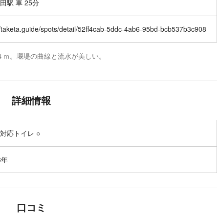
田駅 車 25分
//taketa.guide/spots/detail/52ff4cab-5ddc-4ab6-95bd-bcb537b3c908
４ｍ。堰堤の曲線と流水が美しい。
詳細情報
対応トイレ ○
3年
口コミ