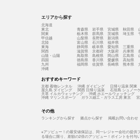
エリアから探す
北海道
東北
青森県
岩手県
宮城県
秋田県
関東
栃木県
群馬県
茨城県
埼玉県
甲信越
山梨県
長野県
新潟県
北陸
富山県
石川県
福井県
東海
静岡県
岐阜県
愛知県
三重県
関西
滋賀県
京都府
大阪府
兵庫県
山陰・山陽
鳥取県
島根県
岡山県
広島県
四国
徳島県
香川県
愛媛県
高知県
九州
福岡県
佐賀県
長崎県
熊本県
沖縄
おすすめキーワード
京都 着物レンタル
沖縄 ダイビング
日帰り温泉 関東
屋久島 ダイビング
関西 日帰り温泉
石垣島 シュノー
天草 イルカウォッチング
沖縄 ホエールウォッチング
沖縄 マリンスポーツ
ガラス細工・ガラス工房 東京
宮
その他
ランキングから探す
拠点から探す
掲載お問い合わせ
※アソビュー！の最安値保証は、同一レジャー会社の提供
る場合に限り、差額の2倍のアソビュー！ポイントを付与