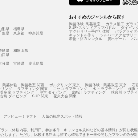
おすすめのジャンルから探す
陶芸体験･陶芸教室
ガラス細工･ガラス
SUP･スタンドアップパドル
ダイビン
山形県
福島県
アクセサリー手作り体験
パラグライダ
千葉県
東京都
神奈川県
キャンドル作り
シルバーアクセサリー
着物・浴衣レンタル
脱出ゲーム
バ
奈良県
和歌山県
山口県
大分県
宮崎県
鹿児島県
陶芸体験・陶芸教室 関西
ボルダリング 東京
陶芸体験・陶芸教室 東京
石
ケリング
ラフティング 関東
ニセコ ラフティング
水上 ラフティング
横浜
奥多摩 ラフティング
串本 ダイビング
鬼怒川 ラフティング
球磨川 ラフテ
古島 ダイビング
SUP 関東
花火大会 関東
アソビュー！ギフト
人気の観光スポット情報
プラン（体験内容、利用日、参加条件、キャンセル規約などの基本情報）が同じ状
いたします。ただし、比較する料金は誰でも確認できる一般公開したプランのみが対