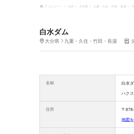
アソビュー！
九州
大分県
九重・久住・竹田・長湯
白水ダム
大分県
九重・久住・竹田・長湯
名称
白水ダ
ハクス
住所
〒87
地図を