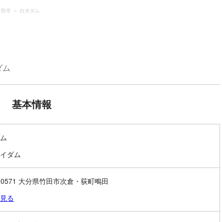
竹田市
白水ダム
ダム
基本情報
ム
イダム
8-0571 大分県竹田市次倉・荻町鴫田
見る