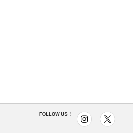
FOLLOW US！
instagram
x