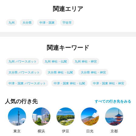
関連エリア
九州
大分県
中津・国東
宇佐市
関連キーワード
九州 パワースポット
九州 神社・仏閣
九州 神社・神宮
大分県 パワースポット
大分県 神社・仏閣
大分県 神社・神宮
中津・国東 パワースポット
中津・国東 神社・仏閣
中津・国東 神社・神宮
人気の行き先
すべての行き先をみる
東京
横浜
伊豆
日光
京都