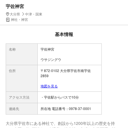
宇佐神宮
大分県
中津・国東
神社・神宮
基本情報
名称
宇佐神宮
ウサジングウ
住所
〒872-0102 大分県宇佐市南宇佐
2859
地図を見る
アクセス方法
・宇佐駅からバスで10分
連絡先
所在地 電話番号：0978-37-0001
大分県宇佐市にある神社で、創設から1200年以上の歴史を持