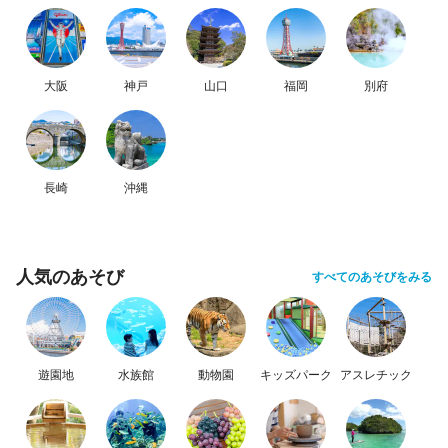
大阪
神戸
山口
福岡
別府
長崎
沖縄
人気のあそび
すべてのあそびをみる
遊園地
水族館
動物園
キッズパーク
アスレチック