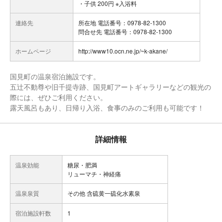
・子供 200円 ※入浴料
連絡先
所在地 電話番号：0978-82-1300
問合せ先 電話番号：0978-82-1300
ホームページ
http://www10.ocn.ne.jp/~k-akane/
国見町の温泉宿泊施設です。
五辻不動尊や旧千提寺跡、国見町アートギャラリーなどの観光の
際には、ぜひご利用ください。
露天風呂もあり、日帰り入浴、食事のみのご利用も可能です！
詳細情報
温泉効能
糖尿・肥満
リューマチ・神経痛
温泉泉質
その他 含硫黄一硫化水素泉
宿泊施設軒数
1