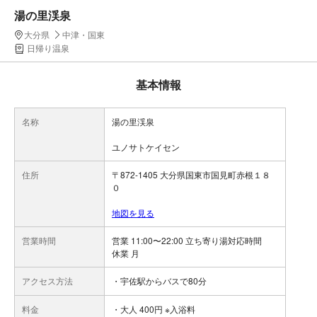
湯の里渓泉
大分県
中津・国東
日帰り温泉
基本情報
名称
湯の里渓泉
ユノサトケイセン
住所
〒872-1405 大分県国東市国見町赤根１８
０
地図を見る
営業時間
営業 11:00〜22:00 立ち寄り湯対応時間
休業 月
アクセス方法
・宇佐駅からバスで80分
料金
・大人 400円 ※入浴料