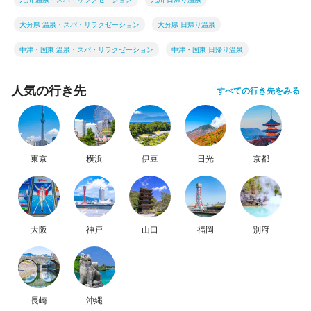
大分県 温泉・スパ・リラクゼーション
大分県 日帰り温泉
中津・国東 温泉・スパ・リラクゼーション
中津・国東 日帰り温泉
人気の行き先
すべての行き先をみる
東京
横浜
伊豆
日光
京都
大阪
神戸
山口
福岡
別府
長崎
沖縄