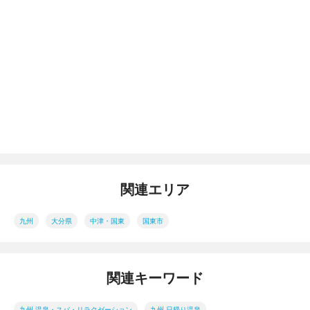
関連エリア
九州
大分県
中津・国東
国東市
関連キーワード
九州 温泉・スパ・リラクゼーション
九州 日帰り温泉