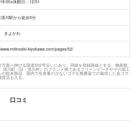
～18:00※休館日：12/31
後清川駅から徒歩5分
 きよかわ
//www.mitinoeki-kiyokawa.com/pages/52/
方面へ伸びる国道502号沿いにあり、同線を登録路線とする。物産館
て、清川町（旧・清川村）のブランド桃であるクリーンピーチやその加工
シの粉末商品、国内で生産量の少ないゴマを無農薬での栽培した金ゴマ
雑貨店も入る。
口コミ