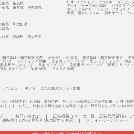
SUP･スタンドアップパドル
ダイビン
山形県
福島県
アクセサリー手作り体験
パラグライダ
千葉県
東京都
神奈川県
キャンドル作り
シルバーアクセサリー
着物・浴衣レンタル
脱出ゲーム
バ
奈良県
和歌山県
山口県
大分県
宮崎県
鹿児島県
陶芸体験・陶芸教室 関西
ボルダリング 東京
陶芸体験・陶芸教室 東京
石
ケリング
ラフティング 関東
ニセコ ラフティング
水上 ラフティング
横浜
奥多摩 ラフティング
串本 ダイビング
鬼怒川 ラフティング
球磨川 ラフテ
古島 ダイビング
SUP 関東
花火大会 関東
アソビュー！ギフト
人気の観光スポット情報
プラン（体験内容、利用日、参加条件、キャンセル規約などの基本情報）が同じ状
いたします。ただし、比較する料金は誰でも確認できる一般公開したプランのみが対
プ
お問い合わせ
広告掲載（メーカー様・広告代理店様）に
！超特割！の特定商取引法に関する表示
プライバシーポリシー
copyright(c) All rights reserved ASOVIEW Inc.