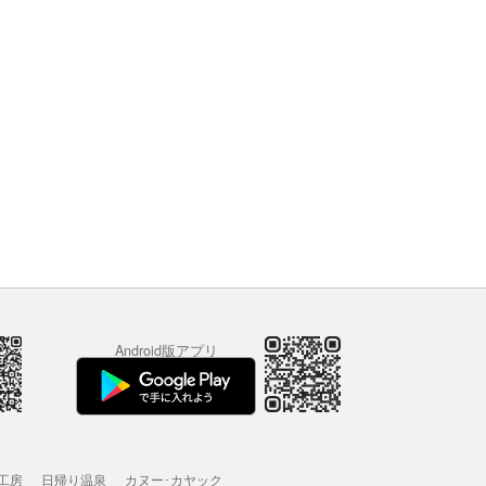
Android版アプリ
工房
日帰り温泉
カヌー･カヤック