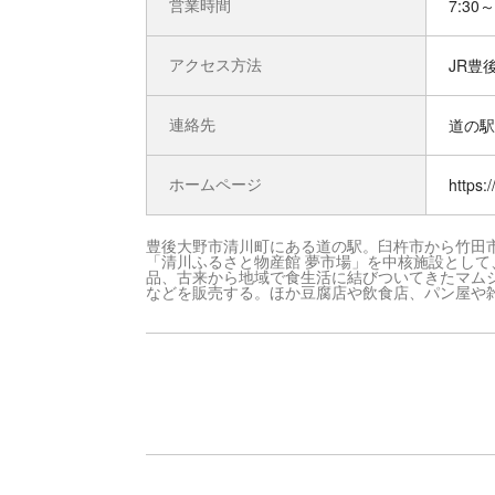
営業時間
7:30
アクセス方法
JR豊
連絡先
道の駅
ホームページ
https:
豊後大野市清川町にある道の駅。臼杵市から竹田市
「清川ふるさと物産館 夢市場」を中核施設とし
品、古来から地域で食生活に結びついてきたマム
などを販売する。ほか豆腐店や飲食店、パン屋や