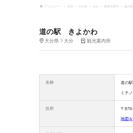
アソビュー！
九州
大分県
大分
豊後大野市
道の駅
道の駅 きよかわ
大分県
大分
観光案内所
名称
道の駅
ミチノ
住所
〒87
地図を