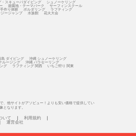
グ・スキューバダイビング
シュノーケリング
ー
遊園地・テーマパーク
サーフィンスクール
 手作り体験
ボルダリング
ラフティング
ンジージャンプ
水族館
花火大会
垣島 ダイビング
沖縄 シュノーケリング
 クルージング
沖縄 パラセーリング
ィング
ラフティング 関西
いちご狩り 関東
態で、他サイトがアソビュー！よりも安い価格で提供してい
象となります。
ついて
利用規約
運営会社