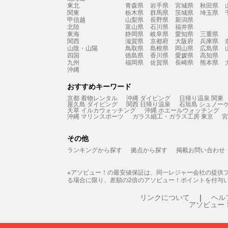
東北
青森県
岩手県
宮城県
秋田県
関東
栃木県
群馬県
茨城県
埼玉県
甲信越
山梨県
長野県
新潟県
北陸
富山県
石川県
福井県
東海
静岡県
岐阜県
愛知県
三重県
関西
滋賀県
京都府
大阪府
兵庫県
山陰・山陽
鳥取県
島根県
岡山県
広島県
四国
徳島県
香川県
愛媛県
高知県
九州
福岡県
佐賀県
長崎県
熊本県
沖縄
おすすめキーワード
京都 着物レンタル
沖縄 ダイビング
日帰り温泉 関東
屋久島 ダイビング
関西 日帰り温泉
石垣島 シュノー
天草 イルカウォッチング
沖縄 ホエールウォッチング
沖縄 マリンスポーツ
ガラス細工・ガラス工房 東京
宮
その他
ランキングから探す
拠点から探す
掲載お問い合わせ
※アソビュー！の最安値保証は、同一レジャー会社の提供
る場合に限り、差額の2倍のアソビュー！ポイントを付与
リンクについて
ヘル
アソビュー