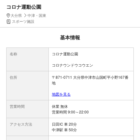
コロナ運動公園
大分県
中津・国東
スポーツ施設
基本情報
名称
コロナ運動公園
コロナウンドウコウエン
住所
〒871-0711 大分県中津市山国町平小野167番
地
地図を見る
営業時間
休業 無休
営業時間 9:00～22:00
アクセス方法
日田IC 車 20分
中津駅 車 50分