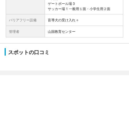
ゲートボール場 3
サッカー場 1 一般用１面・小学生用２面
バリアフリー設備
盲導犬の受け入れ ○
管理者
山国教育センター
スポットの口コミ