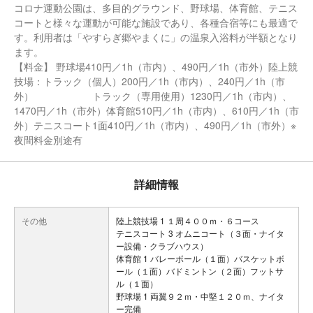
コロナ運動公園は、多目的グラウンド、野球場、体育館、テニス
コートと様々な運動が可能な施設であり、各種合宿等にも最適で
す。利用者は「やすらぎ郷やまくに」の温泉入浴料が半額となり
ます。
【料金】 野球場410円／1h（市内）、490円／1h（市外）陸上競
技場：トラック（個人）200円／1h（市内）、240円／1h（市
外） トラック（専用使用）1230円／1h（市内）、
1470円／1h（市外）体育館510円／1h（市内）、610円／1h（市
外）テニスコート1面410円／1h（市内）、490円／1h（市外）※
夜間料金別途有
詳細情報
その他
陸上競技場 1 １周４００ｍ・６コース
テニスコート 3 オムニコート（３面・ナイタ
ー設備・クラブハウス）
体育館 1 バレーボール（１面）バスケットボ
ール（１面）バドミントン（２面）フットサ
ル（１面）
野球場 1 両翼９２ｍ・中堅１２０ｍ、ナイタ
ー完備