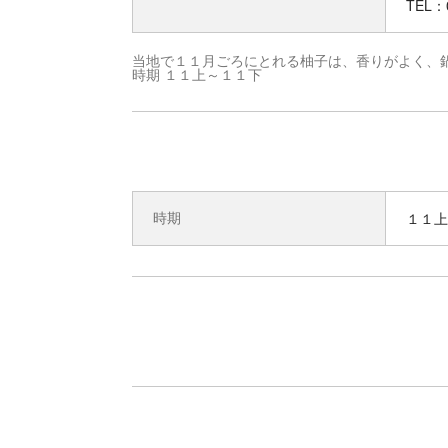
TEL：0
当地で１１月ごろにとれる柚子は、香りがよく、
時期 １１上～１１下
時期
１１上