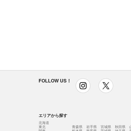
FOLLOW US！
instagram
x
エリアから探す
北海道
東北
青森県
岩手県
宮城県
秋田県
関東
栃木県
群馬県
茨城県
埼玉県