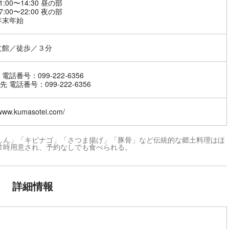
1:00〜14:30 昼の部
7:00〜22:00 夜の部
年末年始
文館／徒歩／３分
電話番号：099-222-6356
 電話番号：099-222-6356
/www.kumasotei.com/
しん」「キビナゴ」「さつま揚げ」「豚骨」など伝統的な郷土料理はほ
常時用意され、予約なしでも食べられる。
詳細情報