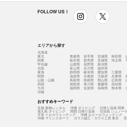
FOLLOW US！
instagram
x
エリアから探す
北海道
東北
青森県
岩手県
宮城県
秋田県
関東
栃木県
群馬県
茨城県
埼玉県
甲信越
山梨県
長野県
新潟県
北陸
富山県
石川県
福井県
東海
静岡県
岐阜県
愛知県
三重県
関西
滋賀県
京都府
大阪府
兵庫県
山陰・山陽
鳥取県
島根県
岡山県
広島県
四国
徳島県
香川県
愛媛県
高知県
九州
福岡県
佐賀県
長崎県
熊本県
沖縄
おすすめキーワード
京都 着物レンタル
沖縄 ダイビング
日帰り温泉 関東
屋久島 ダイビング
関西 日帰り温泉
石垣島 シュノー
天草 イルカウォッチング
沖縄 ホエールウォッチング
沖縄 マリンスポーツ
ガラス細工・ガラス工房 東京
宮