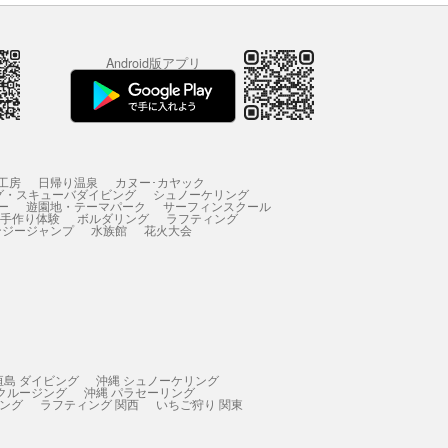
Android版アプリ
工房
日帰り温泉
カヌー･カヤック
グ・スキューバダイビング
シュノーケリング
ー
遊園地・テーマパーク
サーフィンスクール
 手作り体験
ボルダリング
ラフティング
ンジージャンプ
水族館
花火大会
垣島 ダイビング
沖縄 シュノーケリング
 クルージング
沖縄 パラセーリング
ィング
ラフティング 関西
いちご狩り 関東