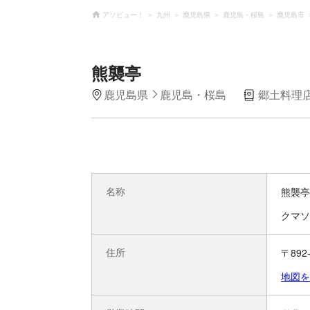
アソビュー！
九州
鹿児島県
鹿児島・桜島
鹿児島市
熊襲亭
鹿児島県
鹿児島・桜島
郷土料理
名称
熊襲亭
クマソ
住所
〒89
地図を