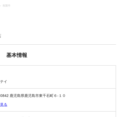
熊襲亭
店
基本情報
テイ
2-0842 鹿児島県鹿児島市東千石町６-１０
見る