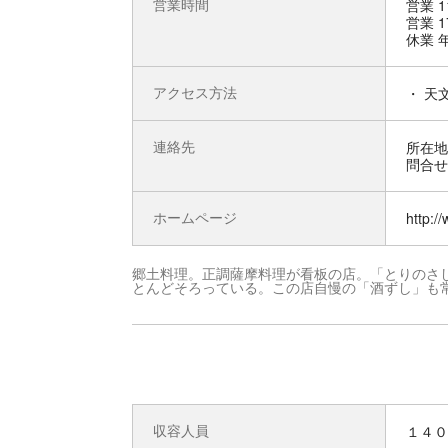
営業時間
営業 1
営業 1
休業 
アクセス方法
・ 天
連絡先
所在地 
問合せ先
ホームページ
http:/
郷土料理。正調薩摩料理が看板の店。「とりのさ
とんどそろっている。この店自慢の「酒ずし」も
収容人員
１４０