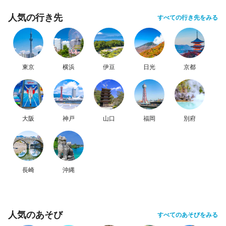
人気の行き先
すべての行き先をみる
東京
横浜
伊豆
日光
京都
大阪
神戸
山口
福岡
別府
長崎
沖縄
人気のあそび
すべてのあそびをみる