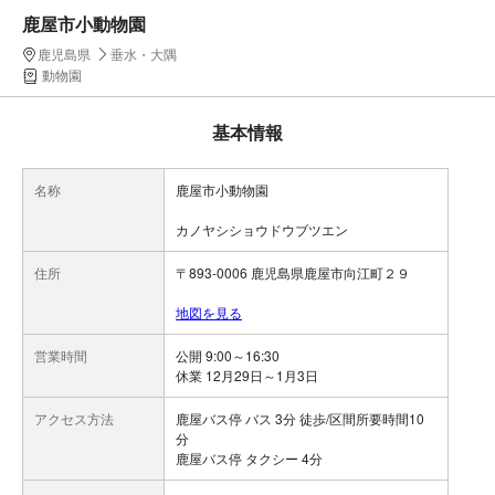
鹿屋市小動物園
鹿児島県
垂水・大隅
動物園
基本情報
名称
鹿屋市小動物園
カノヤシショウドウブツエン
住所
〒893-0006 鹿児島県鹿屋市向江町２９
地図を見る
営業時間
公開 9:00～16:30
休業 12月29日～1月3日
アクセス方法
鹿屋バス停 バス 3分 徒歩/区間所要時間10
分
鹿屋バス停 タクシー 4分