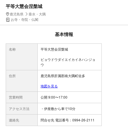
平等大慧会涅槃城
鹿児島県
垂水・大隅
お寺・寺院・仏閣
基本情報
名称
平等大慧会涅槃城
ビョウドウダイエイカイネハンジョ
ウ
住所
鹿児島県肝属郡南大隅町佐多
地図を見る
営業時間
公開 9:00〜17:00
アクセス方法
・伊座敷から車で10分
連絡先
問合せ先 電話番号：0994-26-2111