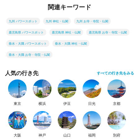
関連キーワード
九州 パワースポット
九州 神社・仏閣
九州 お寺・寺院・仏閣
鹿児島県 パワースポット
鹿児島県 神社・仏閣
鹿児島県 お寺・寺院・仏閣
垂水・大隅 パワースポット
垂水・大隅 神社・仏閣
垂水・大隅 お寺・寺院・仏閣
人気の行き先
すべての行き先をみる
東京
横浜
伊豆
日光
京都
大阪
神戸
山口
福岡
別府