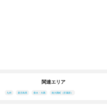
関連エリア
九州
鹿児島県
垂水・大隅
南大隅町（肝属郡）