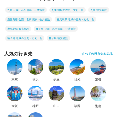
九州 公園・名所旧跡・公共施設
九州 地域の歴史・文化・食
九州 観光施設
鹿児島県 公園・名所旧跡・公共施設
鹿児島県 地域の歴史・文化・食
鹿児島県 観光施設
種子島 公園・名所旧跡・公共施設
種子島 地域の歴史・文化・食
種子島 観光施設
人気の行き先
すべての行き先をみる
東京
横浜
伊豆
日光
京都
大阪
神戸
山口
福岡
別府