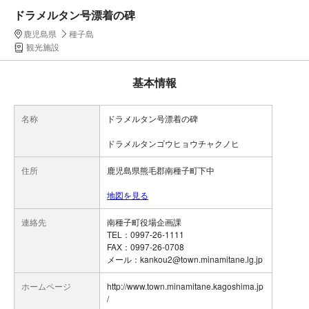
ドラメルタン号漂着の碑
鹿児島県
種子島
観光施設
基本情報
名称
ドラメルタン号漂着の碑
ドラメルタンゴウヒョウチャクノヒ
住所
鹿児島県熊毛郡南種子町下中
地図を見る
連絡先
南種子町役場企画課
TEL：0997-26-1111
FAX：0997-26-0708
メール：kankou2@town.minamitane.lg.jp
ホームページ
http://www.town.minamitane.kagoshima.jp
/