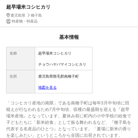
超早場米コシヒカリ
鹿児島県
種子島
特産物・特産品
基本情報
名称
超早場米コシヒカリ
チョウハヤバマイコシヒカリ
住所
鹿児島県熊毛郡南種子町
地図を見る
「コシヒカリ産地の南限」である南種子町は毎年3月中旬頃に田
植えが行なわれるため7月中旬頃、収穫の最盛期を迎える『超早
場米産地』となっています。夏休み前に町内の小中学校の給食で
子どもたちに「新米給食」として振る舞われるなど、『種子島を
代表する名産品のひとつ』となっています。「夏場に新米の香り
を楽しみたい」というところから全国に出荷されています。