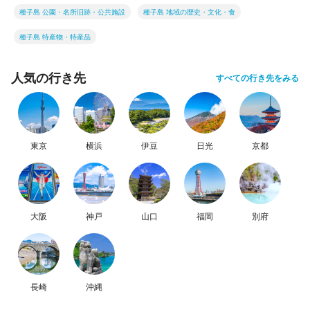
種子島 公園・名所旧跡・公共施設
種子島 地域の歴史・文化・食
種子島 特産物・特産品
人気の行き先
すべての行き先をみる
東京
横浜
伊豆
日光
京都
大阪
神戸
山口
福岡
別府
長崎
沖縄