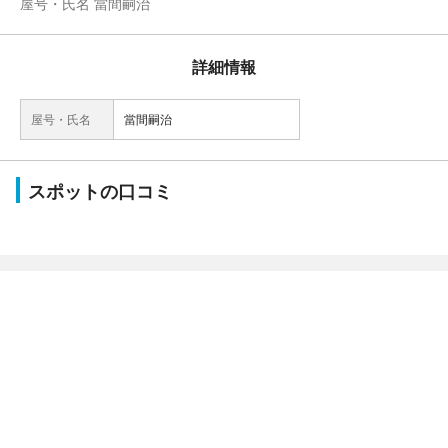
屋号・氏名 當間嗣治
詳細情報
屋号・氏名
當間嗣治
スポットの口コミ