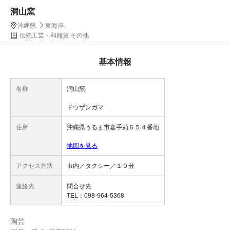
洞山窯
沖縄県
東海岸
伝統工芸・和雑貨 その他
基本情報
名称
洞山窯
ドウザンガマ
住所
沖縄県うるま市嘉手苅６５４番地
地図を見る
アクセス方法
市内／タクシー／１０分
連絡先
問合せ先
TEL：098-964-5368
陶芸