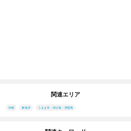
関連エリア
沖縄
東海岸
うるま市・伊計島・津堅島