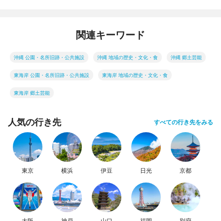
関連キーワード
沖縄 公園・名所旧跡・公共施設
沖縄 地域の歴史・文化・食
沖縄 郷土芸能
東海岸 公園・名所旧跡・公共施設
東海岸 地域の歴史・文化・食
東海岸 郷土芸能
人気の行き先
すべての行き先をみる
東京
横浜
伊豆
日光
京都
大阪
神戸
山口
福岡
別府