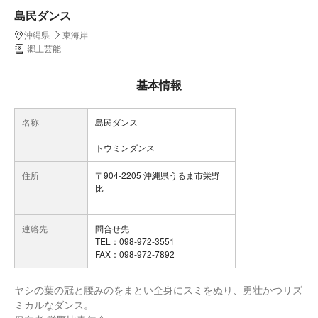
島民ダンス
沖縄県
東海岸
郷土芸能
基本情報
名称
島民ダンス
トウミンダンス
住所
〒904-2205 沖縄県うるま市栄野
比
連絡先
問合せ先
TEL：098-972-3551
FAX：098-972-7892
ヤシの葉の冠と腰みのをまとい全身にスミをぬり、勇壮かつリズ
ミカルなダンス。