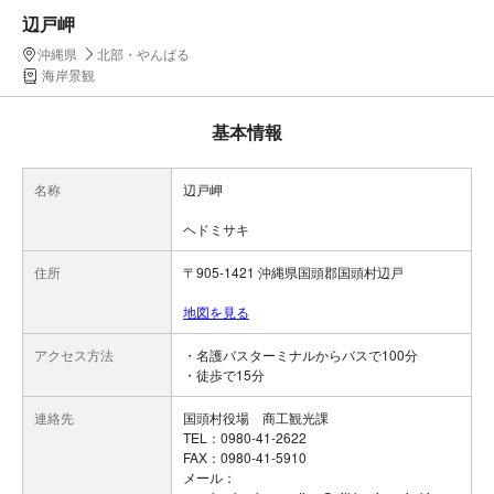
辺戸岬
沖縄県
北部・やんばる
海岸景観
基本情報
名称
辺戸岬
ヘドミサキ
住所
〒905-1421 沖縄県国頭郡国頭村辺戸
地図を見る
アクセス方法
・名護バスターミナルからバスで100分
・徒歩で15分
連絡先
国頭村役場 商工観光課
TEL：0980-41-2622
FAX：0980-41-5910
メール：