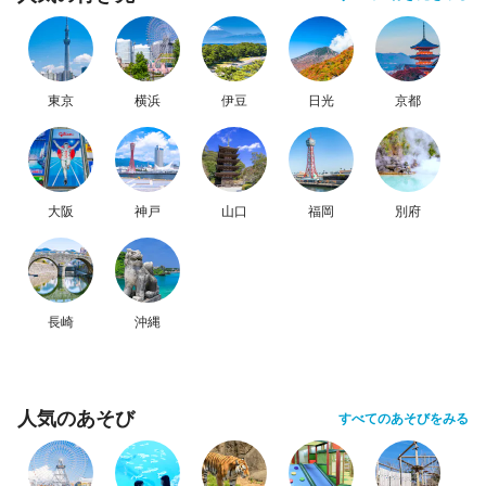
東京
横浜
伊豆
日光
京都
大阪
神戸
山口
福岡
別府
長崎
沖縄
人気のあそび
すべてのあそびをみる