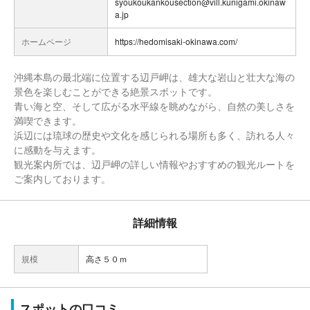
syoukoukankousection@vill.kunigami.okinaw
a.jp
ホームページ
https://hedomisaki-okinawa.com/
沖縄本島の最北端に位置する辺戸岬は、雄大な岩山と壮大な海の
景色を楽しむことができる絶景スボットです。
青い海と空、そして広がる水平線を眺めながら、自然の美しさを
満喫できます。
浜辺には琉球の歴史や文化を感じられる場所も多く、訪れる人々
に感動を与えます。
観光案内所では、辺戸岬の詳しい情報やおすすめの観光ルートを
ご案内しております。
詳細情報
規模
高さ５０ｍ
スポットの口コミ