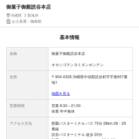
御菓子御殿読谷本店
沖縄県
西海岸
お土産屋・物産館
基本情報
名称
御菓子御殿読谷本店
オカシゴテンヨミタンホンテン
住所
〒904-0328 沖縄県中頭郡読谷村字宇座657番
地1
地図を見る
営業時間
営業 8:30～21:00
休業 年中無休
アクセス方法
那覇バスターミナル バス 75分 28km 28・29
番線
読谷バスターミナル 徒歩 20分