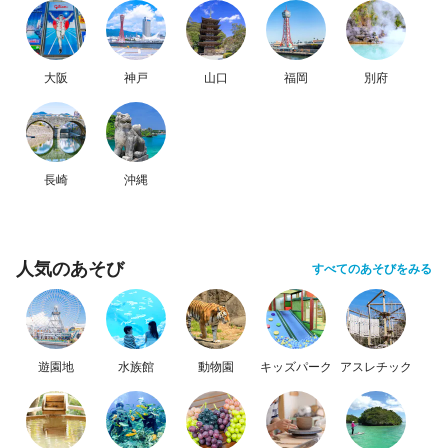
大阪
神戸
山口
福岡
別府
長崎
沖縄
人気のあそび
すべてのあそびをみる
遊園地
水族館
動物園
キッズパーク
アスレチック