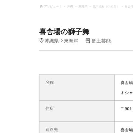
アソビュー！
沖縄
東海岸
北中城村（中頭郡）
喜舎
喜舎場の獅子舞
沖縄県
東海岸
郷土芸能
名称
喜舎場
キシャ
住所
〒90
連絡先
喜舎場