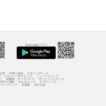
Android版アプリ
工房
日帰り温泉
カヌー･カヤック
グ・スキューバダイビング
シュノーケリング
ー
遊園地・テーマパーク
サーフィンスクール
 手作り体験
ボルダリング
ラフティング
ンジージャンプ
水族館
花火大会