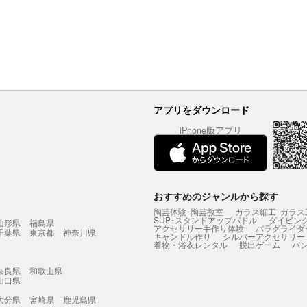
アプリをダウンロード
iPhone版アプリ
おすすめのジャンルから探す
陶芸体験･陶芸教室
ガラス細工･ガラス
SUP･スタンドアップパドル
ダイビン
山形県
福島県
アクセサリー手作り体験
パラグライダ
千葉県
東京都
神奈川県
キャンドル作り
シルバーアクセサリー
着物・浴衣レンタル
脱出ゲーム
バ
奈良県
和歌山県
山口県
大分県
宮崎県
鹿児島県