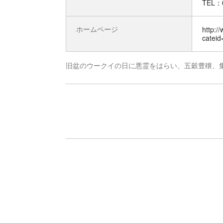
TEL：0
ホームページ
http:/
catei
旧盆のウークイの日に悪霊をはらい、五穀豊穣、