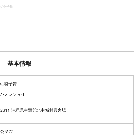
場の獅子舞
基本情報
の獅子舞
バノシシマイ
1-2311 沖縄県中頭郡北中城村喜舎場
公民館