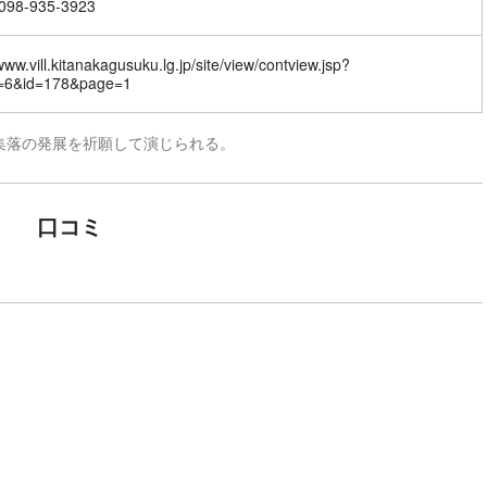
98-935-3923
/www.vill.kitanakagusuku.lg.jp/site/view/contview.jsp?
d=6&id=178&page=1
集落の発展を祈願して演じられる。
口コミ