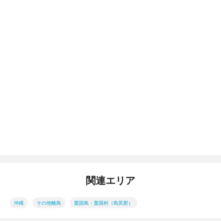
関連エリア
沖縄
その他離島
粟国島・粟国村（島尻郡）