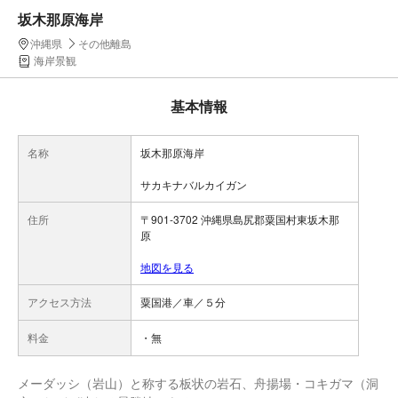
坂木那原海岸
沖縄県
その他離島
海岸景観
基本情報
名称
坂木那原海岸
サカキナバルカイガン
住所
〒901-3702 沖縄県島尻郡粟国村東坂木那
原
地図を見る
アクセス方法
粟国港／車／５分
料金
・無
メーダッシ（岩山）と称する板状の岩石、舟揚場・コキガマ（洞