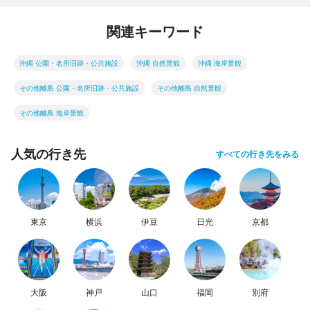
関連キーワード
沖縄 公園・名所旧跡・公共施設
沖縄 自然景観
沖縄 海岸景観
その他離島 公園・名所旧跡・公共施設
その他離島 自然景観
その他離島 海岸景観
人気の行き先
すべての行き先をみる
東京
横浜
伊豆
日光
京都
大阪
神戸
山口
福岡
別府