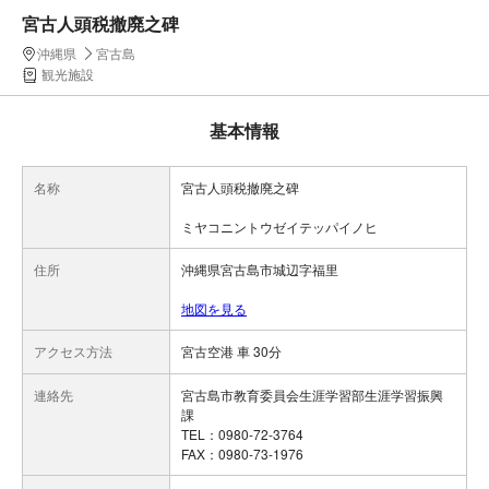
宮古人頭税撤廃之碑
沖縄県
宮古島
観光施設
基本情報
名称
宮古人頭税撤廃之碑
ミヤコニントウゼイテッパイノヒ
住所
沖縄県宮古島市城辺字福里
地図を見る
アクセス方法
宮古空港 車 30分
連絡先
宮古島市教育委員会生涯学習部生涯学習振興
課
TEL：0980-72-3764
FAX：0980-73-1976