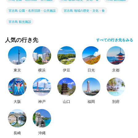
宮古島 公園・名所旧跡・公共施設
宮古島 地域の歴史・文化・食
宮古島 観光施設
人気の行き先
すべての行き先をみる
東京
横浜
伊豆
日光
京都
大阪
神戸
山口
福岡
別府
長崎
沖縄