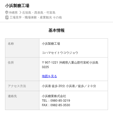
小浜製糖工場
沖縄県
石垣島・西表島・竹富島
工場見学・職場体験・産業観光 その他
基本情報
名称
小浜製糖工場
コハマセイトウコウジョウ
住所
〒907-1221 沖縄県八重山郡竹富町小浜島
3225
地図を見る
アクセス方法
小浜港 徒歩 20分 小浜港／徒歩／２０分
連絡先
小浜糖業株式会社
TEL：0980-85-3219
FAX：0982-85-3530