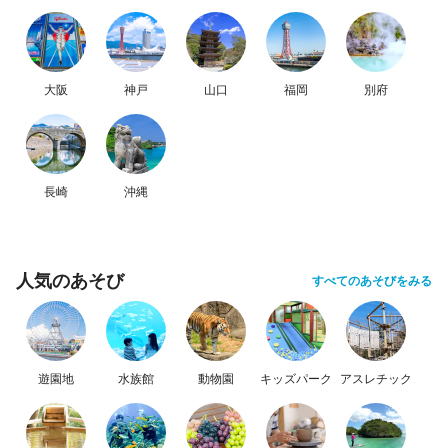
大阪
神戸
山口
福岡
別府
長崎
沖縄
人気のあそび
すべてのあそびをみる
遊園地
水族館
動物園
キッズパーク
アスレチック