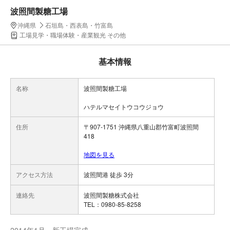
波照間製糖工場
沖縄県
石垣島・西表島・竹富島
工場見学・職場体験・産業観光 その他
基本情報
名称
波照間製糖工場
ハテルマセイトウコウジョウ
住所
〒907-1751 沖縄県八重山郡竹富町波照間
418
地図を見る
アクセス方法
波照間港 徒歩 3分
連絡先
波照間製糖株式会社
TEL：0980-85-8258