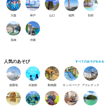
大阪
神戸
山口
福岡
別府
長崎
沖縄
人気のあそび
すべてのあそびをみる
遊園地
水族館
動物園
キッズパーク
アスレチック